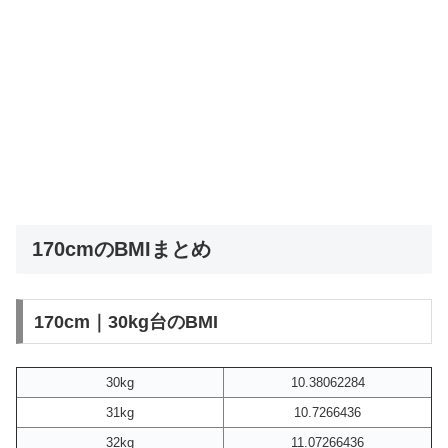
170cmのBMIまとめ
170cm｜30kg台のBMI
30kg
10.38062284
31kg
10.7266436
32kg
11.07266436