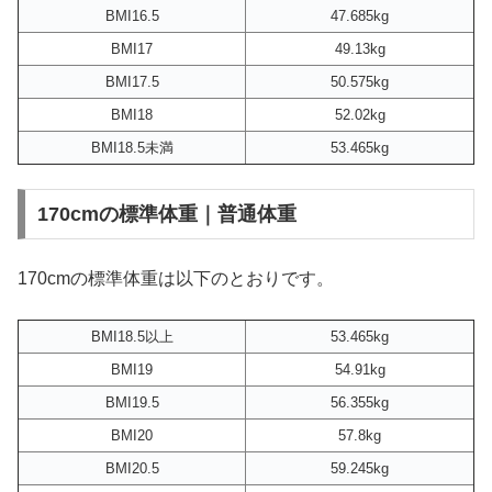
BMI16.5
47.685kg
BMI17
49.13kg
BMI17.5
50.575kg
BMI18
52.02kg
BMI18.5未満
53.465kg
170cmの標準体重｜普通体重
170cmの標準体重は以下のとおりです。
BMI18.5以上
53.465kg
BMI19
54.91kg
BMI19.5
56.355kg
BMI20
57.8kg
BMI20.5
59.245kg