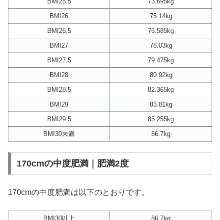
BMI25.5
73.695kg
BMI26
75.14kg
BMI26.5
76.585kg
BMI27
78.03kg
BMI27.5
79.475kg
BMI28
80.92kg
BMI28.5
82.365kg
BMI29
83.81kg
BMI29.5
85.255kg
BMI30未満
86.7kg
170cmの中度肥満｜肥満2度
170cmの中度肥満は以下のとおりです。
BMI30以上
86.7kg