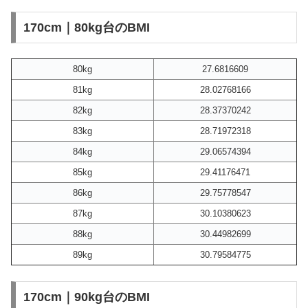
170cm｜80kg台のBMI
80kg
27.6816609
81kg
28.02768166
82kg
28.37370242
83kg
28.71972318
84kg
29.06574394
85kg
29.41176471
86kg
29.75778547
87kg
30.10380623
88kg
30.44982699
89kg
30.79584775
170cm｜90kg台のBMI