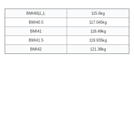
BMI40以上
115.6kg
BMI40.5
117.045kg
BMI41
118.49kg
BMI41.5
119.935kg
BMI42
121.38kg