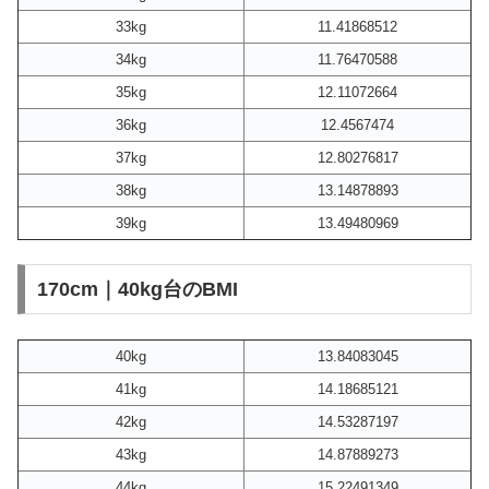
33kg
11.41868512
34kg
11.76470588
35kg
12.11072664
36kg
12.4567474
37kg
12.80276817
38kg
13.14878893
39kg
13.49480969
170cm｜40kg台のBMI
40kg
13.84083045
41kg
14.18685121
42kg
14.53287197
43kg
14.87889273
44kg
15.22491349