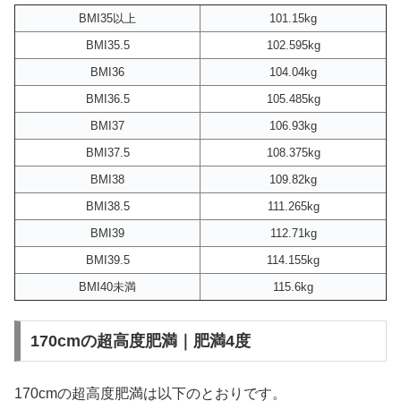
BMI35以上
101.15kg
BMI35.5
102.595kg
BMI36
104.04kg
BMI36.5
105.485kg
BMI37
106.93kg
BMI37.5
108.375kg
BMI38
109.82kg
BMI38.5
111.265kg
BMI39
112.71kg
BMI39.5
114.155kg
BMI40未満
115.6kg
170cmの超高度肥満｜肥満4度
170cmの超高度肥満は以下のとおりです。