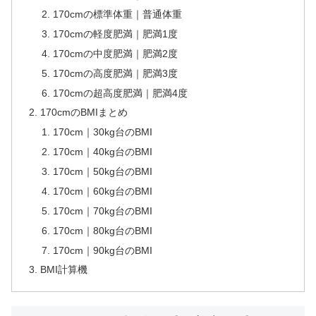
170cmの標準体重｜普通体重
170cmの軽度肥満｜肥満1度
170cmの中度肥満｜肥満2度
170cmの高度肥満｜肥満3度
170cmの超高度肥満｜肥満4度
170cmのBMIまとめ
170cm｜30kg台のBMI
170cm｜40kg台のBMI
170cm｜50kg台のBMI
170cm｜60kg台のBMI
170cm｜70kg台のBMI
170cm｜80kg台のBMI
170cm｜90kg台のBMI
BMI計算機