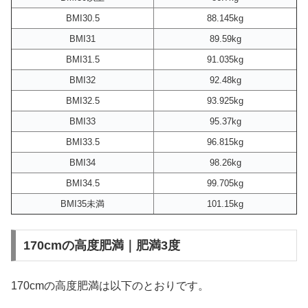
BMI30.5
88.145kg
BMI31
89.59kg
BMI31.5
91.035kg
BMI32
92.48kg
BMI32.5
93.925kg
BMI33
95.37kg
BMI33.5
96.815kg
BMI34
98.26kg
BMI34.5
99.705kg
BMI35未満
101.15kg
170cmの高度肥満｜肥満3度
170cmの高度肥満は以下のとおりです。