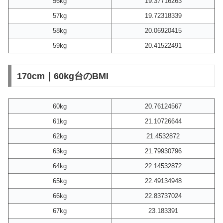
56kg
19.37716263
57kg
19.72318339
58kg
20.06920415
59kg
20.41522491
170cm｜60kg台のBMI
60kg
20.76124567
61kg
21.10726644
62kg
21.4532872
63kg
21.79930796
64kg
22.14532872
65kg
22.49134948
66kg
22.83737024
67kg
23.183391