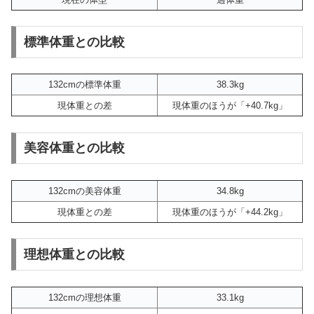
標準体重との比較
132cmの標準体重
38.3kg
現体重との差
現体重のほうが「+40.7kg」
美容体重との比較
132cmの美容体重
34.8kg
現体重との差
現体重のほうが「+44.2kg」
理想体重との比較
132cmの理想体重
33.1kg