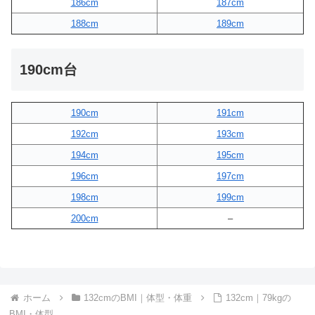
186cm
187cm
188cm
189cm
190cm台
190cm
191cm
192cm
193cm
194cm
195cm
196cm
197cm
198cm
199cm
200cm
–
ホーム
132cmのBMI｜体型・体重
132cm｜79kgの
BMI・体型