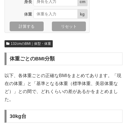
身長
cm
体重
kg
計算する
リセット
132cmのBMI｜体型・体重
体重ごとのBMI分類
以下、各体重ごとの正確なBMIをまとめてあります。「現
在の体重」と「基準となる体重（標準体重、美容体重な
ど）」との間で、どれくらいの差があるかをまとめまし
た。
30kg台