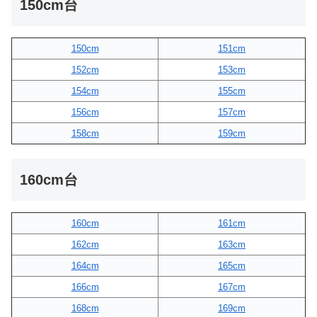
150cm台
150cm
151cm
152cm
153cm
154cm
155cm
156cm
157cm
158cm
159cm
160cm台
160cm
161cm
162cm
163cm
164cm
165cm
166cm
167cm
168cm
169cm