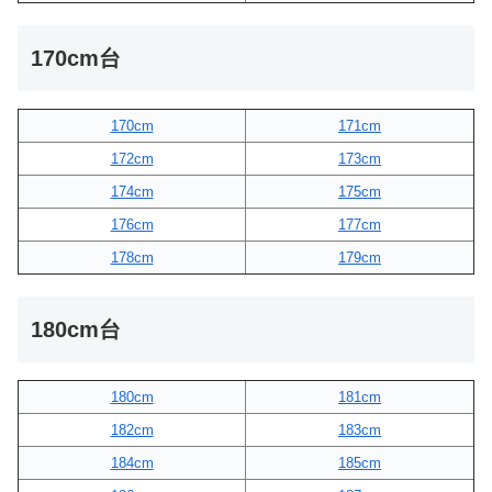
170cm台
170cm
171cm
172cm
173cm
174cm
175cm
176cm
177cm
178cm
179cm
180cm台
180cm
181cm
182cm
183cm
184cm
185cm