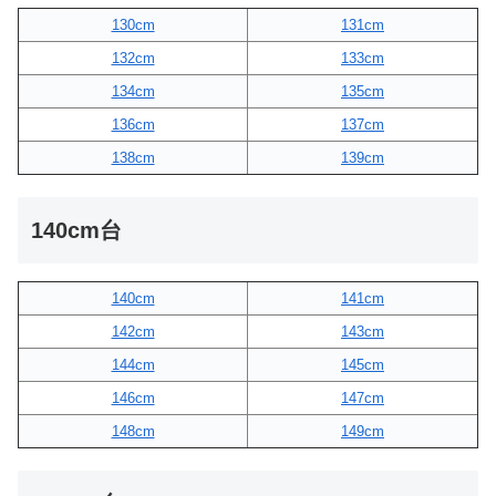
130cm
131cm
132cm
133cm
134cm
135cm
136cm
137cm
138cm
139cm
140cm台
140cm
141cm
142cm
143cm
144cm
145cm
146cm
147cm
148cm
149cm