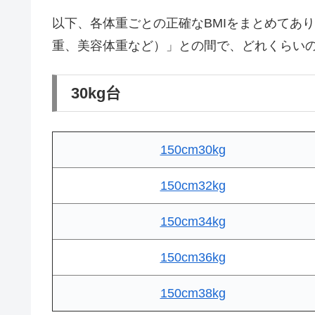
以下、各体重ごとの正確なBMIをまとめてあ
重、美容体重など）」との間で、どれくらい
30kg台
150cm30kg
150cm32kg
150cm34kg
150cm36kg
150cm38kg