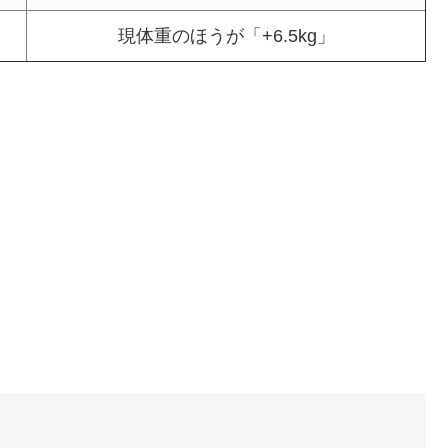
現体重のほうが「+6.5kg」