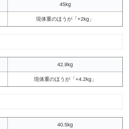
45kg
現体重のほうが「+2kg」
42.8kg
現体重のほうが「+4.2kg」
40.5kg