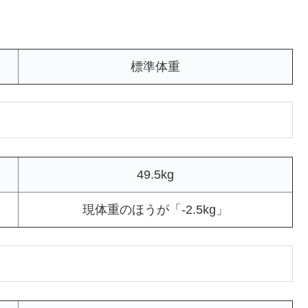
標準体重
49.5kg
現体重のほうが「-2.5kg」