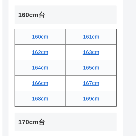
160cm台
160cm
161cm
162cm
163cm
164cm
165cm
166cm
167cm
168cm
169cm
170cm台