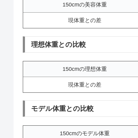
150cmの美容体重
現体重との差
理想体重との比較
150cmの理想体重
現体重との差
モデル体重との比較
150cmのモデル体重