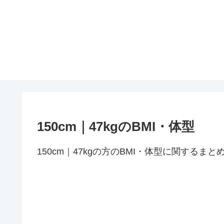
150cm｜47kgのBMI・体型
150cm｜47kgの方のBMI・体型に関するまと