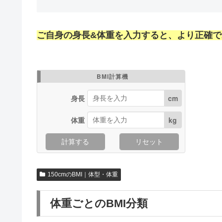
ご自身の身長&体重を入力すると、より正確で
BMI計算機
身長
cm
体重
kg
計算する
リセット
150cmのBMI｜体型・体重
体重ごとのBMI分類