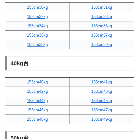
153cm30kg
153cm31kg
153cm32kg
153cm33kg
153cm34kg
153cm35kg
153cm36kg
153cm37kg
153cm38kg
153cm39kg
40kg台
153cm40kg
153cm41kg
153cm42kg
153cm43kg
153cm44kg
153cm45kg
153cm46kg
153cm47kg
153cm48kg
153cm49kg
50kg台