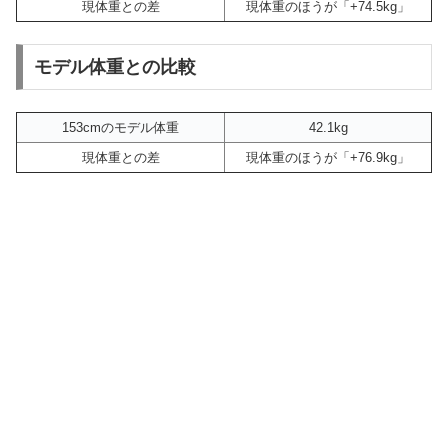
現体重との差
現体重のほうが「+74.5kg」
モデル体重との比較
153cmのモデル体重
42.1kg
現体重との差
現体重のほうが「+76.9kg」