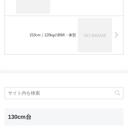
153cm｜120kgのBMI・体型
130cm台