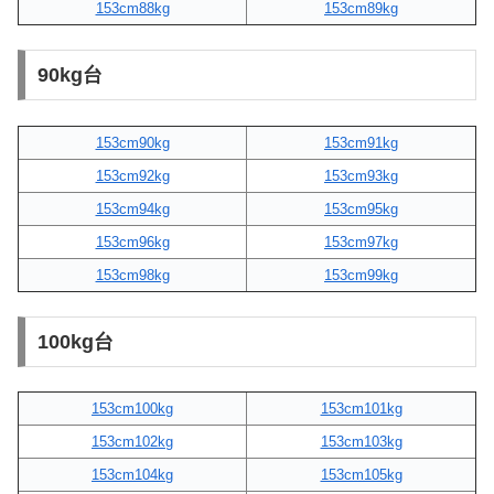
153cm88kg
153cm89kg
90kg台
153cm90kg
153cm91kg
153cm92kg
153cm93kg
153cm94kg
153cm95kg
153cm96kg
153cm97kg
153cm98kg
153cm99kg
100kg台
153cm100kg
153cm101kg
153cm102kg
153cm103kg
153cm104kg
153cm105kg