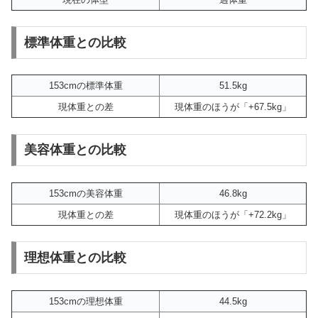
標準体重との比較
153cmの標準体重
51.5kg
現体重との差
現体重のほうが「+67.5kg」
美容体重との比較
153cmの美容体重
46.8kg
現体重との差
現体重のほうが「+72.2kg」
理想体重との比較
153cmの理想体重
44.5kg