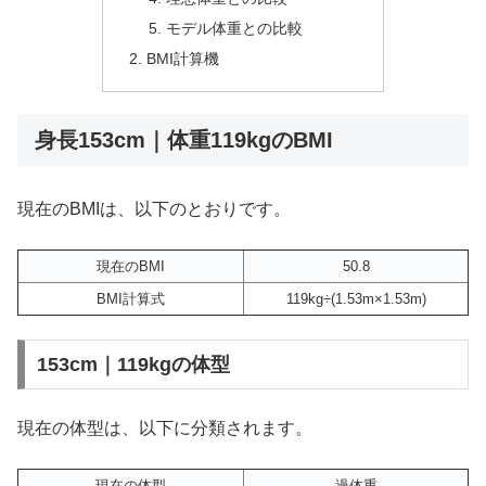
モデル体重との比較
BMI計算機
身長153cm｜体重119kgのBMI
現在のBMIは、以下のとおりです。
現在のBMI
50.8
BMI計算式
119kg÷(1.53m×1.53m)
153cm｜119kgの体型
現在の体型は、以下に分類されます。
現在の体型
過体重