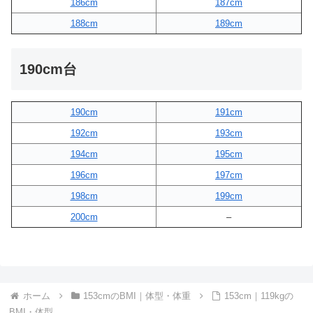
186cm
187cm
188cm
189cm
190cm台
190cm
191cm
192cm
193cm
194cm
195cm
196cm
197cm
198cm
199cm
200cm
–
ホーム
153cmのBMI｜体型・体重
153cm｜119kgの
BMI・体型