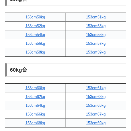
153cm50kg
153cm51kg
153cm52kg
153cm53kg
153cm54kg
153cm55kg
153cm56kg
153cm57kg
153cm58kg
153cm59kg
60kg台
153cm60kg
153cm61kg
153cm62kg
153cm63kg
153cm64kg
153cm65kg
153cm66kg
153cm67kg
153cm68kg
153cm69kg