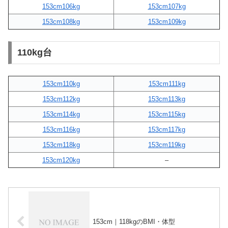
153cm106kg
153cm107kg
153cm108kg
153cm109kg
110kg台
153cm110kg
153cm111kg
153cm112kg
153cm113kg
153cm114kg
153cm115kg
153cm116kg
153cm117kg
153cm118kg
153cm119kg
153cm120kg
–
153cm｜118kgのBMI・体型