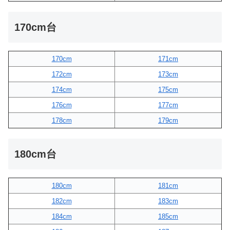
170cm台
170cm
171cm
172cm
173cm
174cm
175cm
176cm
177cm
178cm
179cm
180cm台
180cm
181cm
182cm
183cm
184cm
185cm