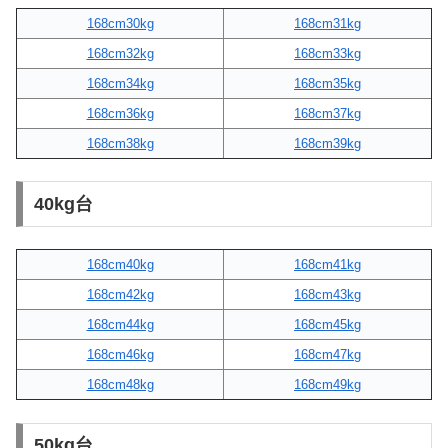
168cm30kg
168cm31kg
168cm32kg
168cm33kg
168cm34kg
168cm35kg
168cm36kg
168cm37kg
168cm38kg
168cm39kg
40kg台
168cm40kg
168cm41kg
168cm42kg
168cm43kg
168cm44kg
168cm45kg
168cm46kg
168cm47kg
168cm48kg
168cm49kg
50kg台