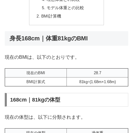
モデル体重との比較
BMI計算機
身長168cm｜体重81kgのBMI
現在のBMIは、以下のとおりです。
現在のBMI
28.7
BMI計算式
81kg÷(1.68m×1.68m)
168cm｜81kgの体型
現在の体型は、以下に分類されます。
現在の体型
過体重