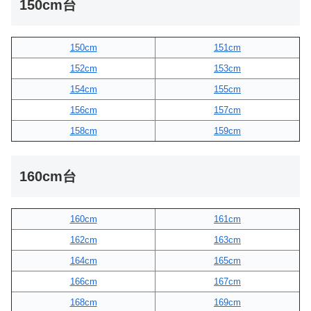
150cm台
150cm
151cm
152cm
153cm
154cm
155cm
156cm
157cm
158cm
159cm
160cm台
160cm
161cm
162cm
163cm
164cm
165cm
166cm
167cm
168cm
169cm