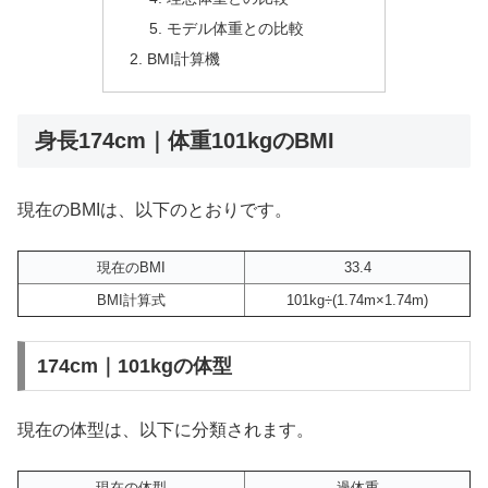
モデル体重との比較
BMI計算機
身長174cm｜体重101kgのBMI
現在のBMIは、以下のとおりです。
現在のBMI
33.4
BMI計算式
101kg÷(1.74m×1.74m)
174cm｜101kgの体型
現在の体型は、以下に分類されます。
現在の体型
過体重