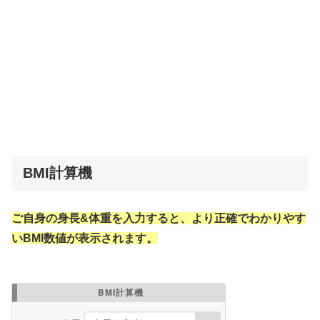
BMI計算機
ご自身の身長&体重を入力すると、より正確でわかりやす
いBMI数値が表示されます。
BMI計算機