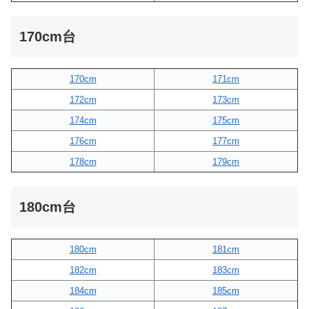
170cm台
170cm
171cm
172cm
173cm
174cm
175cm
176cm
177cm
178cm
179cm
180cm台
180cm
181cm
182cm
183cm
184cm
185cm