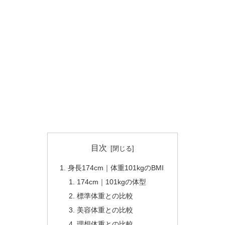
目次
身長174cm｜体重101kgのBMI
174cm｜101kgの体型
標準体重との比較
美容体重との比較
理想体重との比較