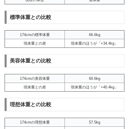
標準体重との比較
174cmの標準体重
66.6kg
現体重との差
現体重のほうが「+34.4kg」
美容体重との比較
174cmの美容体重
60.6kg
現体重との差
現体重のほうが「+40.4kg」
理想体重との比較
174cmの理想体重
57.5kg