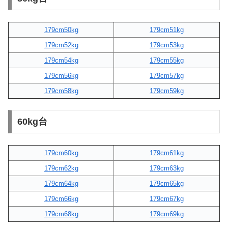
179cm50kg
179cm51kg
179cm52kg
179cm53kg
179cm54kg
179cm55kg
179cm56kg
179cm57kg
179cm58kg
179cm59kg
60kg台
179cm60kg
179cm61kg
179cm62kg
179cm63kg
179cm64kg
179cm65kg
179cm66kg
179cm67kg
179cm68kg
179cm69kg