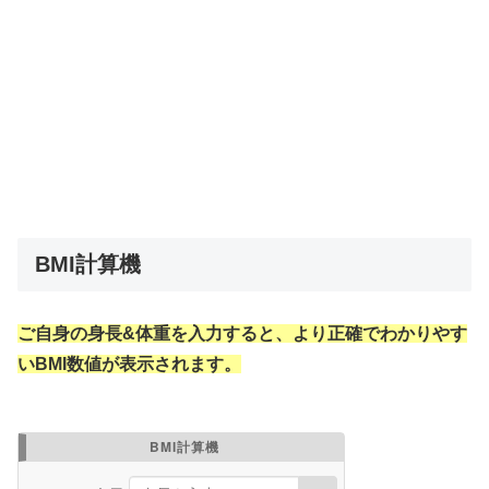
BMI計算機
ご自身の身長&体重を入力すると、より正確でわかりやす
いBMI数値が表示されます。
BMI計算機