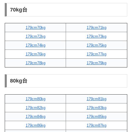
70kg台
179cm70kg
179cm71kg
179cm72kg
179cm73kg
179cm74kg
179cm75kg
179cm76kg
179cm77kg
179cm78kg
179cm79kg
80kg台
179cm80kg
179cm81kg
179cm82kg
179cm83kg
179cm84kg
179cm85kg
179cm86kg
179cm87kg