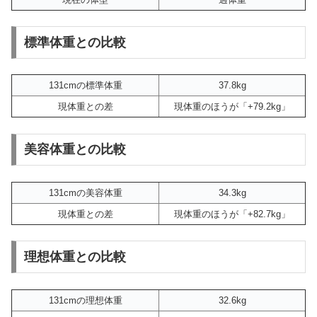
標準体重との比較
131cmの標準体重
37.8kg
現体重との差
現体重のほうが「+79.2kg」
美容体重との比較
131cmの美容体重
34.3kg
現体重との差
現体重のほうが「+82.7kg」
理想体重との比較
131cmの理想体重
32.6kg