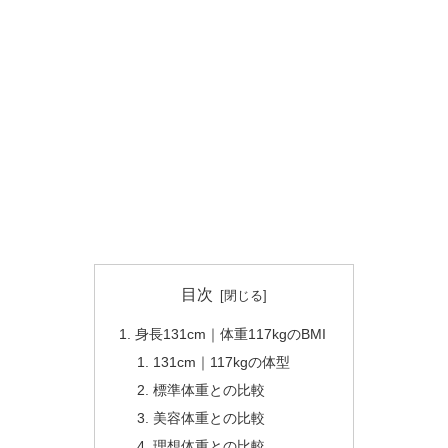
目次
身長131cm｜体重117kgのBMI
131cm｜117kgの体型
標準体重との比較
美容体重との比較
理想体重との比較