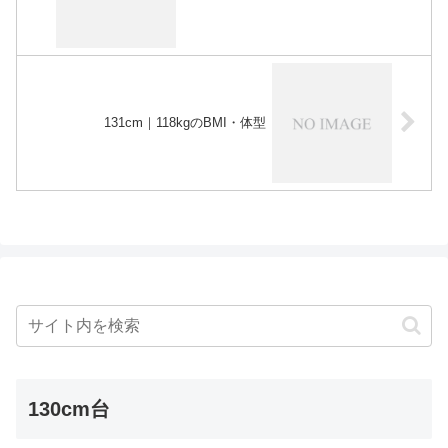
131cm｜118kgのBMI・体型
130cm台