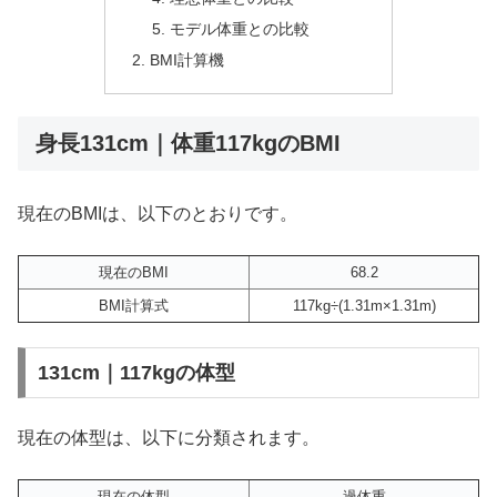
モデル体重との比較
BMI計算機
身長131cm｜体重117kgのBMI
現在のBMIは、以下のとおりです。
現在のBMI
68.2
BMI計算式
117kg÷(1.31m×1.31m)
131cm｜117kgの体型
現在の体型は、以下に分類されます。
現在の体型
過体重