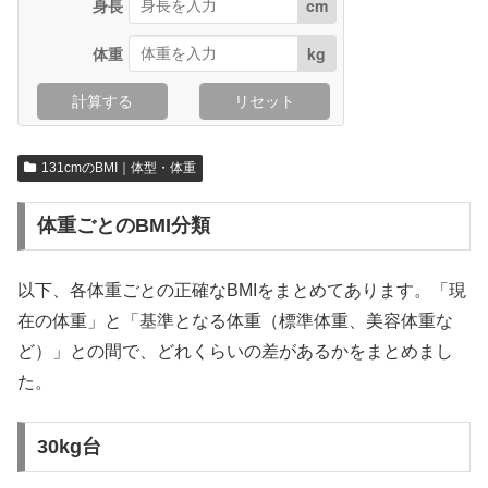
身長
cm
体重
kg
計算する
リセット
131cmのBMI｜体型・体重
体重ごとのBMI分類
以下、各体重ごとの正確なBMIをまとめてあります。「現
在の体重」と「基準となる体重（標準体重、美容体重な
ど）」との間で、どれくらいの差があるかをまとめまし
た。
30kg台