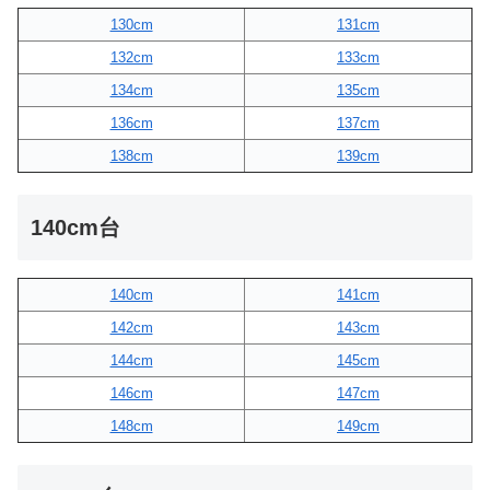
130cm
131cm
132cm
133cm
134cm
135cm
136cm
137cm
138cm
139cm
140cm台
140cm
141cm
142cm
143cm
144cm
145cm
146cm
147cm
148cm
149cm