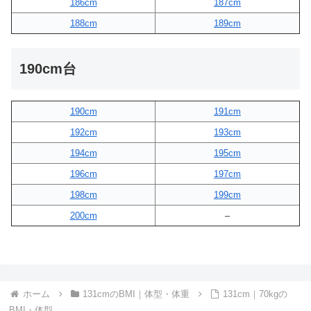
186cm
187cm
188cm
189cm
190cm台
190cm
191cm
192cm
193cm
194cm
195cm
196cm
197cm
198cm
199cm
200cm
–
ホーム
131cmのBMI｜体型・体重
131cm｜70kgの
BMI・体型