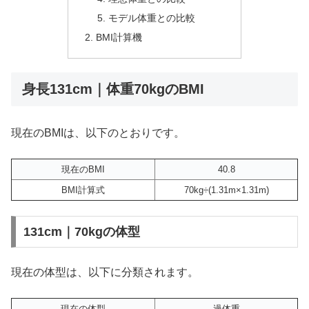
モデル体重との比較
BMI計算機
身長131cm｜体重70kgのBMI
現在のBMIは、以下のとおりです。
現在のBMI
40.8
BMI計算式
70kg÷(1.31m×1.31m)
131cm｜70kgの体型
現在の体型は、以下に分類されます。
現在の体型
過体重