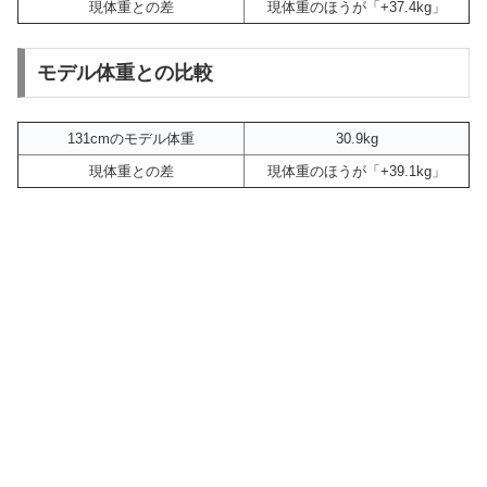
現体重との差
現体重のほうが「+37.4kg」
モデル体重との比較
131cmのモデル体重
30.9kg
現体重との差
現体重のほうが「+39.1kg」