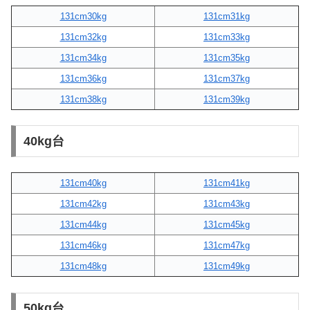
131cm30kg
131cm31kg
131cm32kg
131cm33kg
131cm34kg
131cm35kg
131cm36kg
131cm37kg
131cm38kg
131cm39kg
40kg台
131cm40kg
131cm41kg
131cm42kg
131cm43kg
131cm44kg
131cm45kg
131cm46kg
131cm47kg
131cm48kg
131cm49kg
50kg台