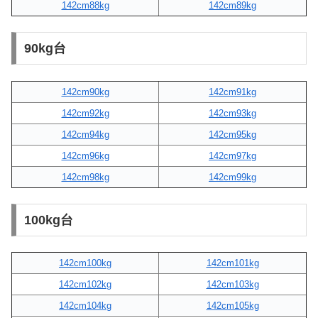
142cm88kg
142cm89kg
90kg台
142cm90kg
142cm91kg
142cm92kg
142cm93kg
142cm94kg
142cm95kg
142cm96kg
142cm97kg
142cm98kg
142cm99kg
100kg台
142cm100kg
142cm101kg
142cm102kg
142cm103kg
142cm104kg
142cm105kg