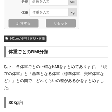
身長
cm
体重
kg
計算する
リセット
142cmのBMI｜体型・体重
体重ごとのBMI分類
以下、各体重ごとの正確なBMIをまとめてあります。「現
在の体重」と「基準となる体重（標準体重、美容体重な
ど）」との間で、どれくらいの差があるかをまとめまし
た。
30kg台