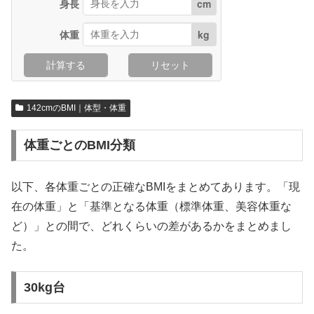
身長
cm
体重
kg
計算する
リセット
142cmのBMI｜体型・体重
体重ごとのBMI分類
以下、各体重ごとの正確なBMIをまとめてあります。「現
在の体重」と「基準となる体重（標準体重、美容体重な
ど）」との間で、どれくらいの差があるかをまとめまし
た。
30kg台