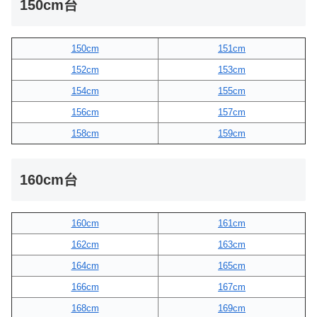
150cm台
150cm
151cm
152cm
153cm
154cm
155cm
156cm
157cm
158cm
159cm
160cm台
160cm
161cm
162cm
163cm
164cm
165cm
166cm
167cm
168cm
169cm