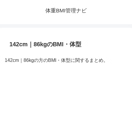
体重BMI管理ナビ
142cm｜86kgのBMI・体型
142cm｜86kgの方のBMI・体型に関するまとめ。