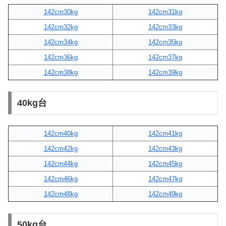
142cm30kg
142cm31kg
142cm32kg
142cm33kg
142cm34kg
142cm35kg
142cm36kg
142cm37kg
142cm38kg
142cm39kg
40kg台
142cm40kg
142cm41kg
142cm42kg
142cm43kg
142cm44kg
142cm45kg
142cm46kg
142cm47kg
142cm48kg
142cm49kg
50kg台