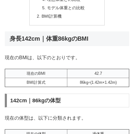
モデル体重との比較
BMI計算機
身長142cm｜体重86kgのBMI
現在のBMIは、以下のとおりです。
現在のBMI
42.7
BMI計算式
86kg÷(1.42m×1.42m)
142cm｜86kgの体型
現在の体型は、以下に分類されます。
現在の体型
過体重