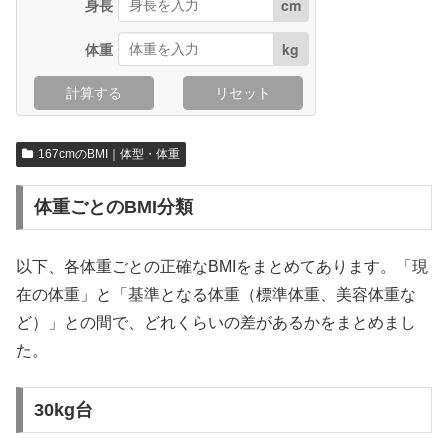
身長
cm
体重
kg
計算する
リセット
167cmのBMI｜体型・体重
体重ごとのBMI分類
以下、各体重ごとの正確なBMIをまとめてあります。「現
在の体重」と「基準となる体重（標準体重、美容体重な
ど）」との間で、どれくらいの差があるかをまとめまし
た。
30kg台