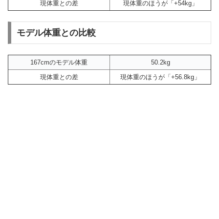
現体重との差
現体重のほうが「+54kg」
モデル体重との比較
167cmのモデル体重
50.2kg
現体重との差
現体重のほうが「+56.8kg」