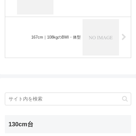
167cm｜108kgのBMI・体型
130cm台