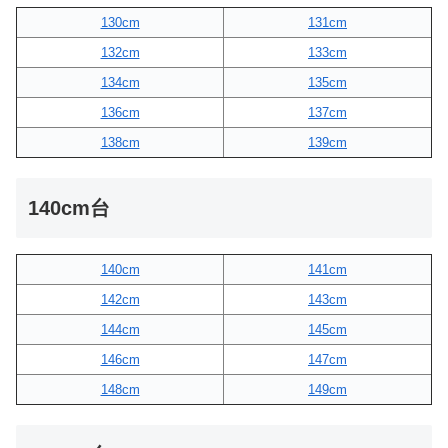
130cm
131cm
132cm
133cm
134cm
135cm
136cm
137cm
138cm
139cm
140cm台
140cm
141cm
142cm
143cm
144cm
145cm
146cm
147cm
148cm
149cm