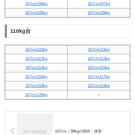
167cm106kg
167cm107kg
167cm108kg
167cm109kg
110kg台
167cm110kg
167cm111kg
167cm112kg
167cm113kg
167cm114kg
167cm115kg
167cm116kg
167cm117kg
167cm118kg
167cm119kg
167cm120kg
–
167cm｜98kgのBMI・体型