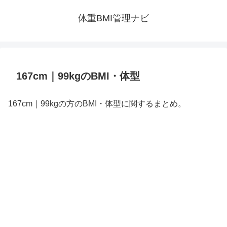
体重BMI管理ナビ
167cm｜99kgのBMI・体型
167cm｜99kgの方のBMI・体型に関するまとめ。