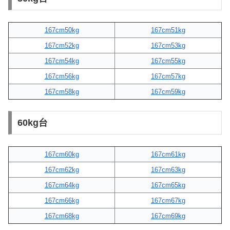
167cm50kg
167cm51kg
167cm52kg
167cm53kg
167cm54kg
167cm55kg
167cm56kg
167cm57kg
167cm58kg
167cm59kg
60kg台
167cm60kg
167cm61kg
167cm62kg
167cm63kg
167cm64kg
167cm65kg
167cm66kg
167cm67kg
167cm68kg
167cm69kg