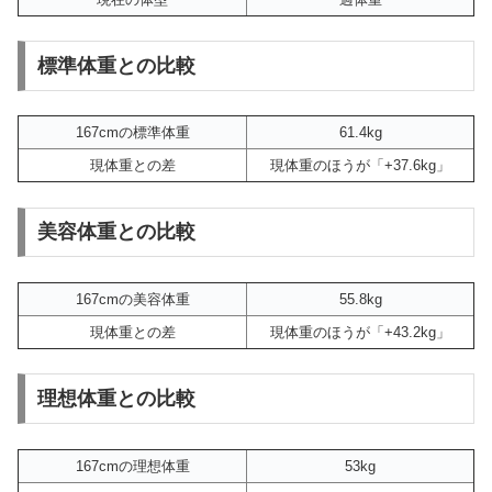
標準体重との比較
167cmの標準体重
61.4kg
現体重との差
現体重のほうが「+37.6kg」
美容体重との比較
167cmの美容体重
55.8kg
現体重との差
現体重のほうが「+43.2kg」
理想体重との比較
167cmの理想体重
53kg