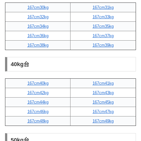
167cm30kg
167cm31kg
167cm32kg
167cm33kg
167cm34kg
167cm35kg
167cm36kg
167cm37kg
167cm38kg
167cm39kg
40kg台
167cm40kg
167cm41kg
167cm42kg
167cm43kg
167cm44kg
167cm45kg
167cm46kg
167cm47kg
167cm48kg
167cm49kg
50kg台