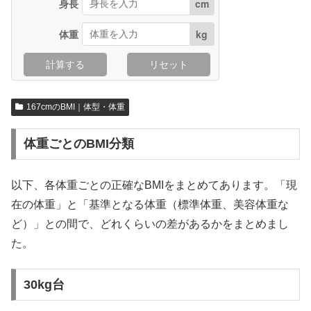
身長
cm
体重
kg
計算する
リセット
167cmのBMI｜体型・体重
体重ごとのBMI分類
以下、各体重ごとの正確なBMIをまとめてあります。「現
在の体重」と「基準となる体重（標準体重、美容体重な
ど）」との間で、どれくらいの差があるかをまとめまし
た。
30kg台