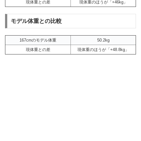
現体重との差
現体重のほうが「+46kg」
モデル体重との比較
167cmのモデル体重
50.2kg
現体重との差
現体重のほうが「+48.8kg」