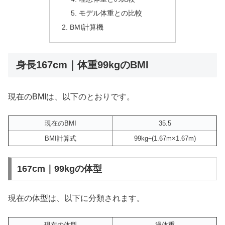
モデル体重との比較
BMI計算機
身長167cm｜体重99kgのBMI
現在のBMIは、以下のとおりです。
現在のBMI
35.5
BMI計算式
99kg÷(1.67m×1.67m)
167cm｜99kgの体型
現在の体型は、以下に分類されます。
現在の体型
過体重