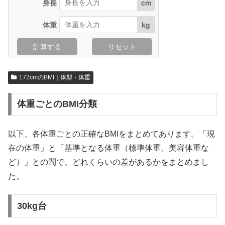
身長
cm
体重
kg
計算する
リセット
172cmのBMI｜体型・体重
体重ごとのBMI分類
以下、各体重ごとの正確なBMIをまとめてあります。「現
在の体重」と「基準となる体重（標準体重、美容体重な
ど）」との間で、どれくらいの差があるかをまとめまし
た。
30kg台