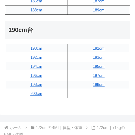
186cm
187cm
188cm
189cm
190cm台
190cm
191cm
192cm
193cm
194cm
195cm
196cm
197cm
198cm
199cm
200cm
–
ホーム
172cmのBMI｜体型・体重
172cm｜71kgの
BMI・体型