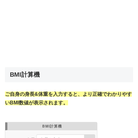
BMI計算機
ご自身の身長&体重を入力すると、より正確でわかりやす
いBMI数値が表示されます。
BMI計算機