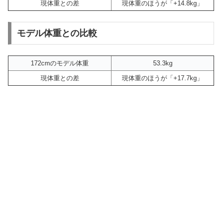
現体重との差
現体重のほうが「+14.8kg」
モデル体重との比較
172cmのモデル体重
53.3kg
現体重との差
現体重のほうが「+17.7kg」