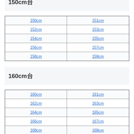
150cm台
150cm
151cm
152cm
153cm
154cm
155cm
156cm
157cm
158cm
159cm
160cm台
160cm
161cm
162cm
163cm
164cm
165cm
166cm
167cm
168cm
169cm