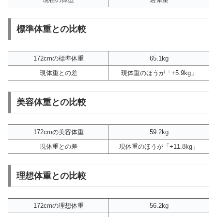
標準体重との比較
172cmの標準体重
65.1kg
現体重との差
現体重のほうが「+5.9kg」
美容体重との比較
172cmの美容体重
59.2kg
現体重との差
現体重のほうが「+11.8kg」
理想体重との比較
172cmの理想体重
56.2kg