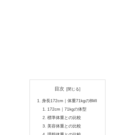
目次
身長172cm｜体重71kgのBMI
172cm｜71kgの体型
標準体重との比較
美容体重との比較
理想体重との比較