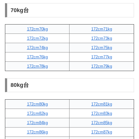
70kg台
172cm70kg
172cm71kg
172cm72kg
172cm73kg
172cm74kg
172cm75kg
172cm76kg
172cm77kg
172cm78kg
172cm79kg
80kg台
172cm80kg
172cm81kg
172cm82kg
172cm83kg
172cm84kg
172cm85kg
172cm86kg
172cm87kg