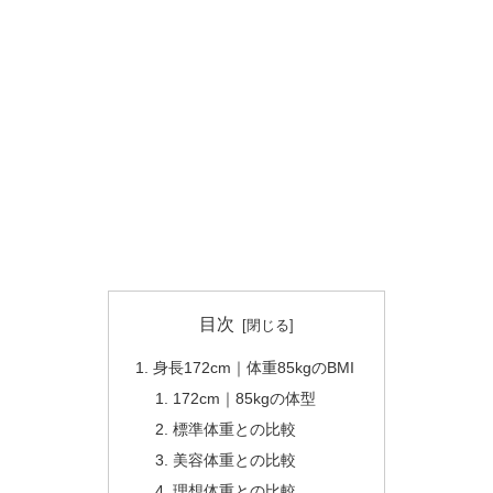
目次
身長172cm｜体重85kgのBMI
172cm｜85kgの体型
標準体重との比較
美容体重との比較
理想体重との比較