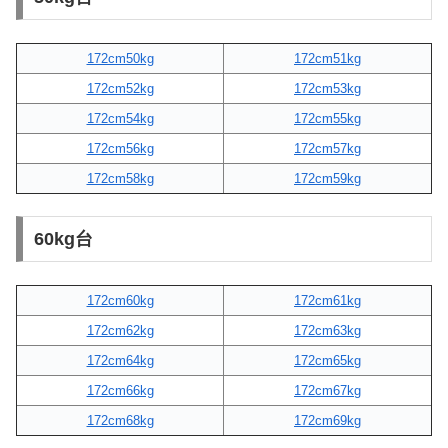
172cm50kg
172cm51kg
172cm52kg
172cm53kg
172cm54kg
172cm55kg
172cm56kg
172cm57kg
172cm58kg
172cm59kg
60kg台
172cm60kg
172cm61kg
172cm62kg
172cm63kg
172cm64kg
172cm65kg
172cm66kg
172cm67kg
172cm68kg
172cm69kg