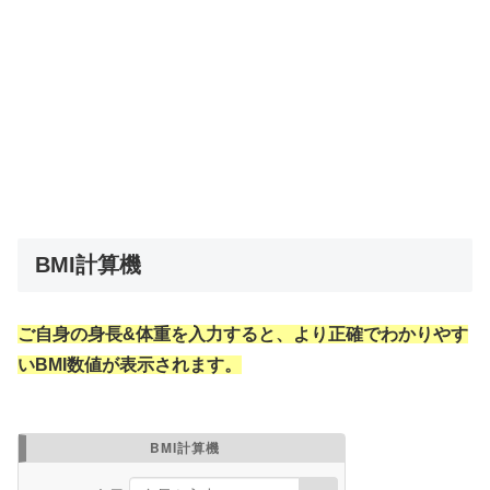
BMI計算機
ご自身の身長&体重を入力すると、より正確でわかりやす
いBMI数値が表示されます。
BMI計算機