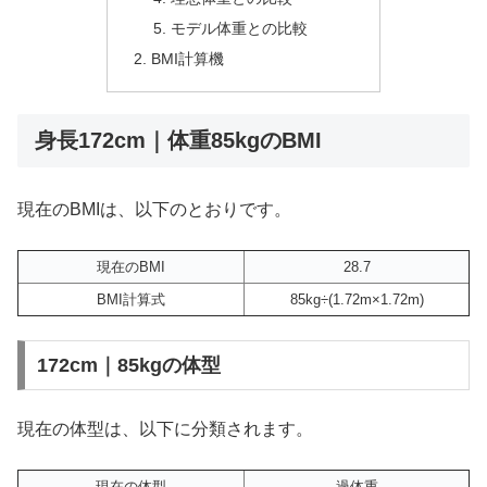
モデル体重との比較
BMI計算機
身長172cm｜体重85kgのBMI
現在のBMIは、以下のとおりです。
現在のBMI
28.7
BMI計算式
85kg÷(1.72m×1.72m)
172cm｜85kgの体型
現在の体型は、以下に分類されます。
現在の体型
過体重