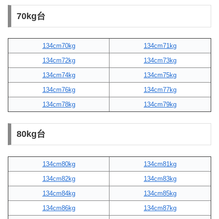
70kg台
134cm70kg
134cm71kg
134cm72kg
134cm73kg
134cm74kg
134cm75kg
134cm76kg
134cm77kg
134cm78kg
134cm79kg
80kg台
134cm80kg
134cm81kg
134cm82kg
134cm83kg
134cm84kg
134cm85kg
134cm86kg
134cm87kg