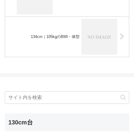
134cm｜105kgのBMI・体型
130cm台