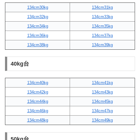
134cm30kg
134cm31kg
134cm32kg
134cm33kg
134cm34kg
134cm35kg
134cm36kg
134cm37kg
134cm38kg
134cm39kg
40kg台
134cm40kg
134cm41kg
134cm42kg
134cm43kg
134cm44kg
134cm45kg
134cm46kg
134cm47kg
134cm48kg
134cm49kg
50kg台