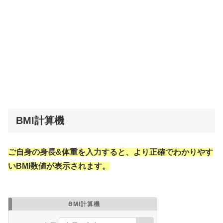
BMI計算機
ご自身の身長&体重を入力すると、より正確でわかりやす
いBMI数値が表示されます。
BMI計算機