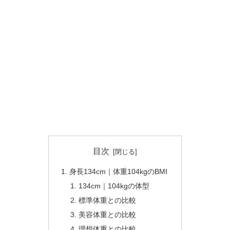
目次
身長134cm｜体重104kgのBMI
134cm｜104kgの体型
標準体重との比較
美容体重との比較
理想体重との比較