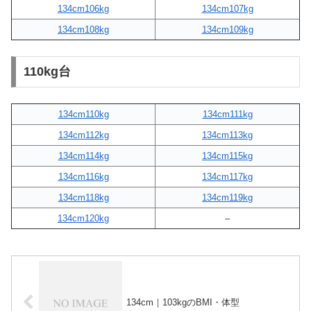
134cm106kg
134cm107kg
134cm108kg
134cm109kg
110kg台
134cm110kg
134cm111kg
134cm112kg
134cm113kg
134cm114kg
134cm115kg
134cm116kg
134cm117kg
134cm118kg
134cm119kg
134cm120kg
–
134cm｜103kgのBMI・体型