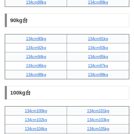
134cm88kg
134cm89kg
90kg台
134cm90kg
134cm91kg
134cm92kg
134cm93kg
134cm94kg
134cm95kg
134cm96kg
134cm97kg
134cm98kg
134cm99kg
100kg台
134cm100kg
134cm101kg
134cm102kg
134cm103kg
134cm104kg
134cm105kg