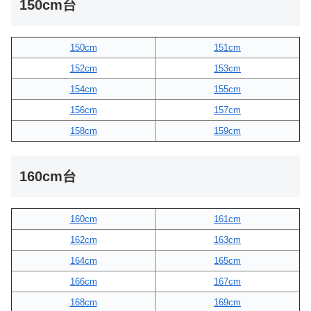
150cm台
150cm
151cm
152cm
153cm
154cm
155cm
156cm
157cm
158cm
159cm
160cm台
160cm
161cm
162cm
163cm
164cm
165cm
166cm
167cm
168cm
169cm