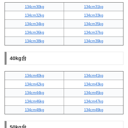
134cm30kg
134cm31kg
134cm32kg
134cm33kg
134cm34kg
134cm35kg
134cm36kg
134cm37kg
134cm38kg
134cm39kg
40kg台
134cm40kg
134cm41kg
134cm42kg
134cm43kg
134cm44kg
134cm45kg
134cm46kg
134cm47kg
134cm48kg
134cm49kg
50kg台