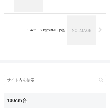
134cm｜88kgのBMI・体型
130cm台