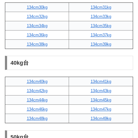
134cm30kg
134cm31kg
134cm32kg
134cm33kg
134cm34kg
134cm35kg
134cm36kg
134cm37kg
134cm38kg
134cm39kg
40kg台
134cm40kg
134cm41kg
134cm42kg
134cm43kg
134cm44kg
134cm45kg
134cm46kg
134cm47kg
134cm48kg
134cm49kg
50kg台