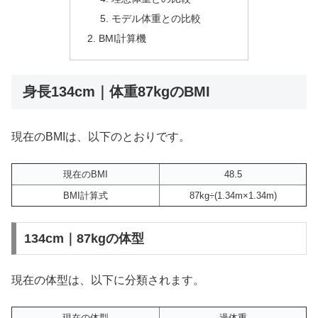
モデル体重との比較
BMI計算機
身長134cm｜体重87kgのBMI
現在のBMIは、以下のとおりです。
現在のBMI
48.5
BMI計算式
87kg÷(1.34m×1.34m)
134cm｜87kgの体型
現在の体型は、以下に分類されます。
現在の体型
過体重