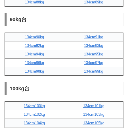
134cm88kg
134cm89kg
90kg台
134cm90kg
134cm91kg
134cm92kg
134cm93kg
134cm94kg
134cm95kg
134cm96kg
134cm97kg
134cm98kg
134cm99kg
100kg台
134cm100kg
134cm101kg
134cm102kg
134cm103kg
134cm104kg
134cm105kg