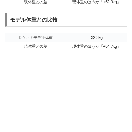
現体重との差
現体重のほうが「+52.9kg」
モデル体重との比較
134cmのモデル体重
32.3kg
現体重との差
現体重のほうが「+54.7kg」