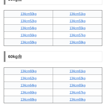
134cm50kg
134cm51kg
134cm52kg
134cm53kg
134cm54kg
134cm55kg
134cm56kg
134cm57kg
134cm58kg
134cm59kg
60kg台
134cm60kg
134cm61kg
134cm62kg
134cm63kg
134cm64kg
134cm65kg
134cm66kg
134cm67kg
134cm68kg
134cm69kg