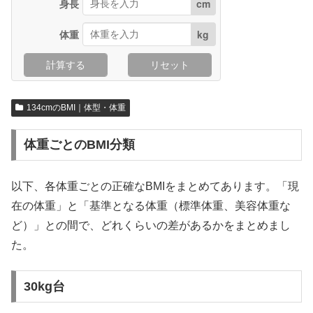
身長
cm
体重
kg
計算する
リセット
134cmのBMI｜体型・体重
体重ごとのBMI分類
以下、各体重ごとの正確なBMIをまとめてあります。「現
在の体重」と「基準となる体重（標準体重、美容体重な
ど）」との間で、どれくらいの差があるかをまとめまし
た。
30kg台