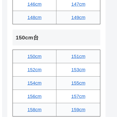
146cm
147cm
148cm
149cm
150cm台
150cm
151cm
152cm
153cm
154cm
155cm
156cm
157cm
158cm
159cm