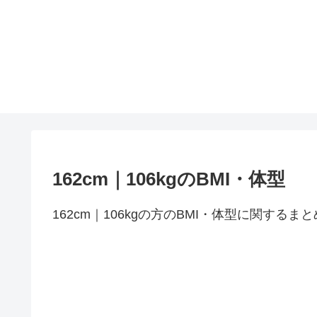
162cm｜106kgのBMI・体型
162cm｜106kgの方のBMI・体型に関するま