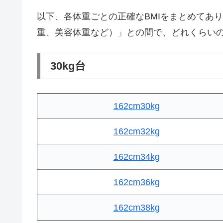
以下、各体重ごとの正確なBMIをまとめてあ
重、美容体重など）」との間で、どれくらい
30kg台
162cm30kg
162cm32kg
162cm34kg
162cm36kg
162cm38kg