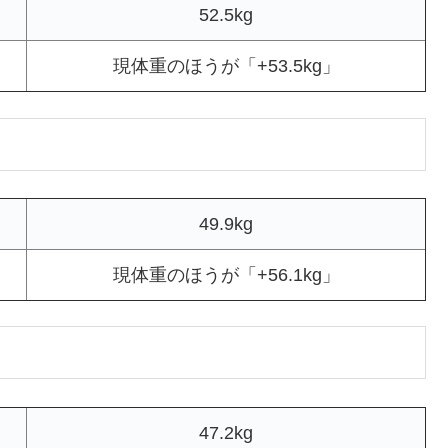
52.5kg
現体重のほうが「+53.5kg」
49.9kg
現体重のほうが「+56.1kg」
47.2kg