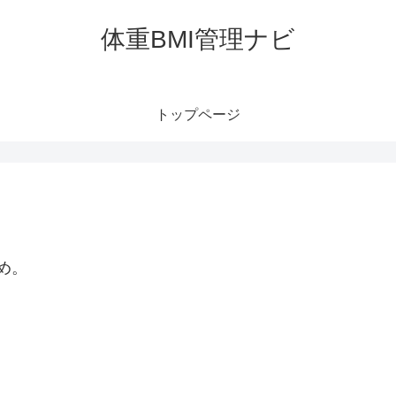
体重BMI管理ナビ
トップページ
とめ。