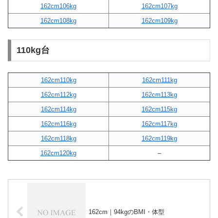
162cm106kg
162cm107kg
162cm108kg
162cm109kg
110kg台
162cm110kg
162cm111kg
162cm112kg
162cm113kg
162cm114kg
162cm115kg
162cm116kg
162cm117kg
162cm118kg
162cm119kg
162cm120kg
–
162cm｜94kgのBMI・体型