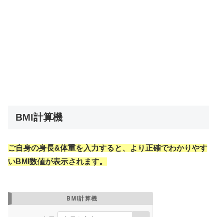
BMI計算機
ご自身の身長&体重を入力すると、より正確でわかりやす
いBMI数値が表示されます。
BMI計算機