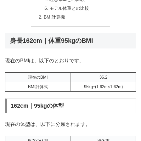
モデル体重との比較
BMI計算機
身長162cm｜体重95kgのBMI
現在のBMIは、以下のとおりです。
現在のBMI
36.2
BMI計算式
95kg÷(1.62m×1.62m)
162cm｜95kgの体型
現在の体型は、以下に分類されます。
現在の体型
過体重