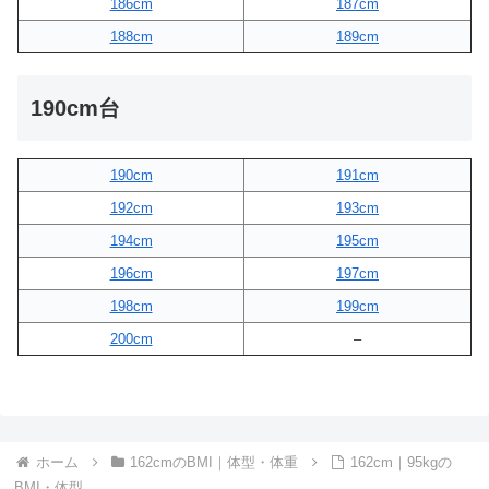
186cm
187cm
188cm
189cm
190cm台
190cm
191cm
192cm
193cm
194cm
195cm
196cm
197cm
198cm
199cm
200cm
–
ホーム
162cmのBMI｜体型・体重
162cm｜95kgの
BMI・体型