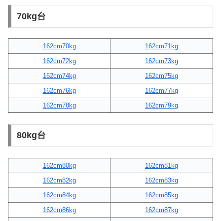
70kg台
162cm70kg
162cm71kg
162cm72kg
162cm73kg
162cm74kg
162cm75kg
162cm76kg
162cm77kg
162cm78kg
162cm79kg
80kg台
162cm80kg
162cm81kg
162cm82kg
162cm83kg
162cm84kg
162cm85kg
162cm86kg
162cm87kg