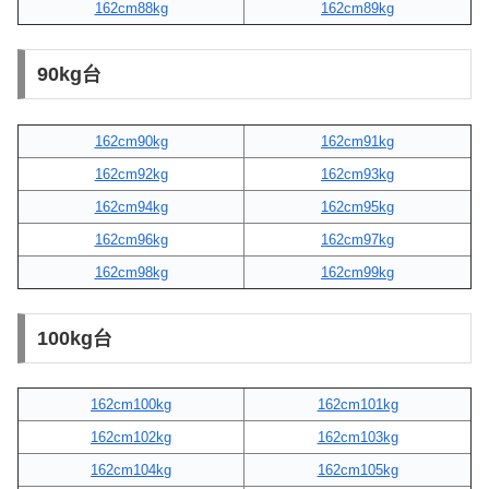
162cm88kg
162cm89kg
90kg台
162cm90kg
162cm91kg
162cm92kg
162cm93kg
162cm94kg
162cm95kg
162cm96kg
162cm97kg
162cm98kg
162cm99kg
100kg台
162cm100kg
162cm101kg
162cm102kg
162cm103kg
162cm104kg
162cm105kg