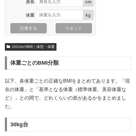
身長
cm
体重
kg
計算する
リセット
162cmのBMI｜体型・体重
体重ごとのBMI分類
以下、各体重ごとの正確なBMIをまとめてあります。「現
在の体重」と「基準となる体重（標準体重、美容体重な
ど）」との間で、どれくらいの差があるかをまとめまし
た。
30kg台