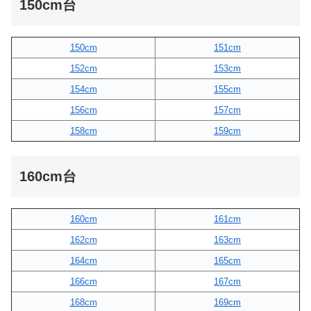
150cm台
150cm
151cm
152cm
153cm
154cm
155cm
156cm
157cm
158cm
159cm
160cm台
160cm
161cm
162cm
163cm
164cm
165cm
166cm
167cm
168cm
169cm