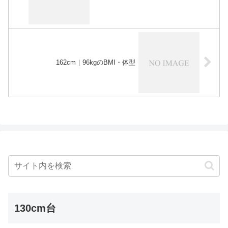
162cm｜96kgのBMI・体型
130cm台