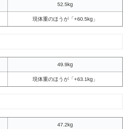
52.5kg
現体重のほうが「+60.5kg」
49.9kg
現体重のほうが「+63.1kg」
47.2kg