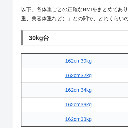
以下、各体重ごとの正確なBMIをまとめてあ
重、美容体重など）」との間で、どれくらい
30kg台
162cm30kg
162cm32kg
162cm34kg
162cm36kg
162cm38kg