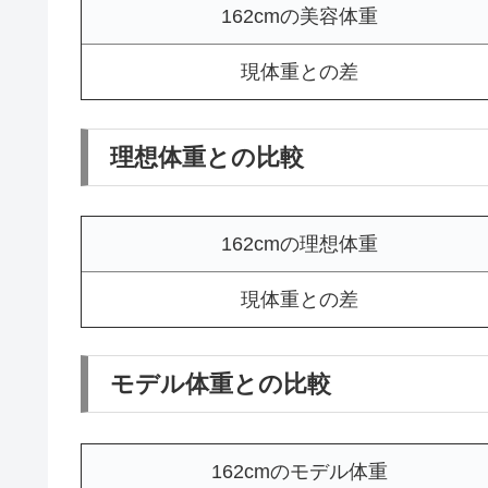
162cmの美容体重
現体重との差
理想体重との比較
162cmの理想体重
現体重との差
モデル体重との比較
162cmのモデル体重