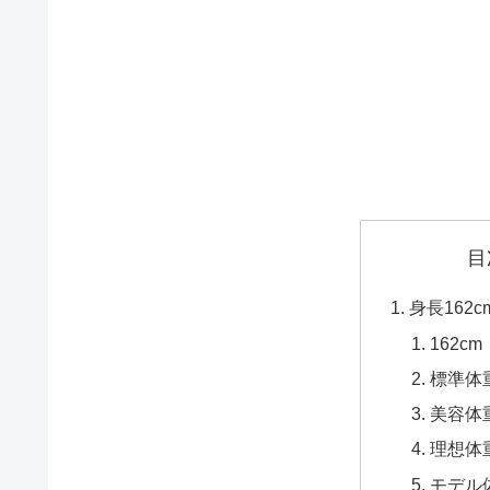
目
身長162c
162c
標準体
美容体
理想体
モデル