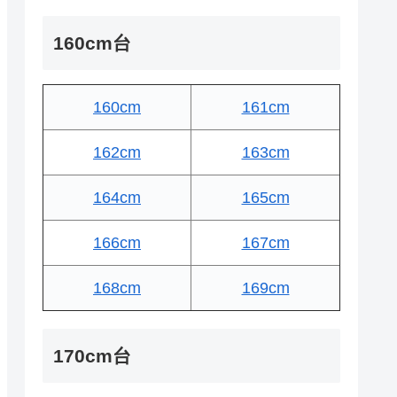
160cm台
160cm
161cm
162cm
163cm
164cm
165cm
166cm
167cm
168cm
169cm
170cm台