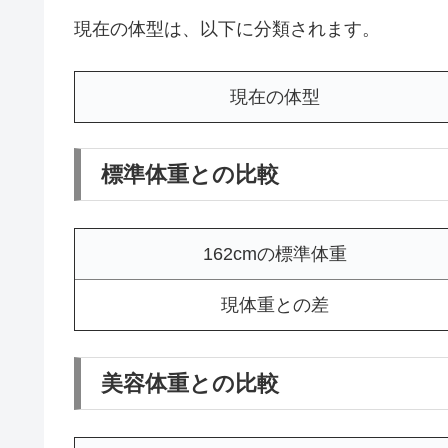
現在の体型は、以下に分類されます。
現在の体型
標準体重との比較
162cmの標準体重
現体重との差
美容体重との比較