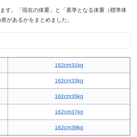
ります。「現在の体重」と「基準となる体重（標準体
の差があるかをまとめました。
162cm31kg
162cm33kg
162cm35kg
162cm37kg
162cm39kg