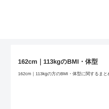
162cm｜113kgのBMI・体型
162cm｜113kgの方のBMI・体型に関するま