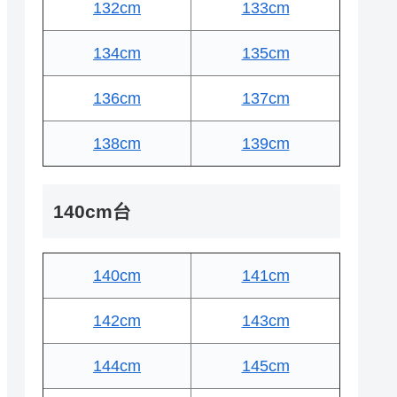
132cm
133cm
134cm
135cm
136cm
137cm
138cm
139cm
140cm台
140cm
141cm
142cm
143cm
144cm
145cm