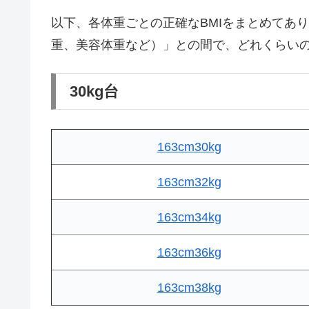
以下、各体重ごとの正確なBMIをまとめてあ
重、美容体重など）」との間で、どれくらい
30kg台
163cm30kg
163cm32kg
163cm34kg
163cm36kg
163cm38kg