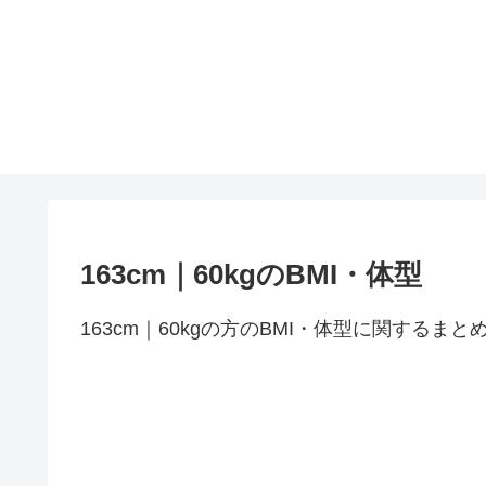
163cm｜60kgのBMI・体型
163cm｜60kgの方のBMI・体型に関するまと