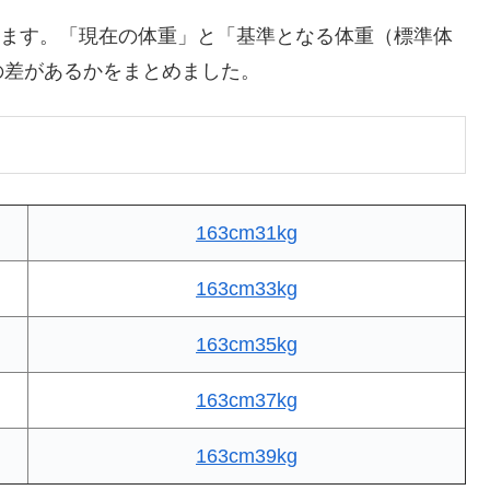
ります。「現在の体重」と「基準となる体重（標準体
の差があるかをまとめました。
163cm31kg
163cm33kg
163cm35kg
163cm37kg
163cm39kg