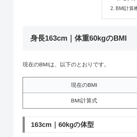
BMI計算
身長163cm｜体重60kgのBMI
現在のBMIは、以下のとおりです。
現在のBMI
BMI計算式
163cm｜60kgの体型