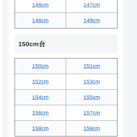
146cm
147cm
148cm
149cm
150cm台
150cm
151cm
152cm
153cm
154cm
155cm
156cm
157cm
158cm
159cm