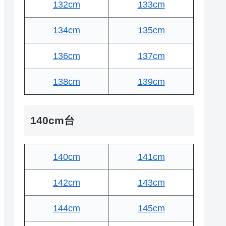
132cm
133cm
134cm
135cm
136cm
137cm
138cm
139cm
140cm台
140cm
141cm
142cm
143cm
144cm
145cm