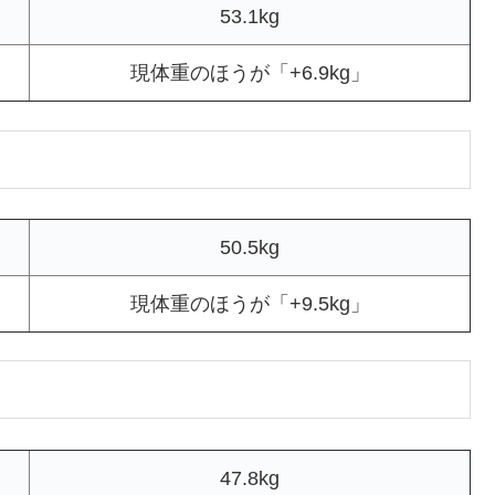
53.1kg
現体重のほうが「+6.9kg」
50.5kg
現体重のほうが「+9.5kg」
47.8kg