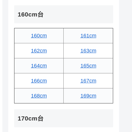
160cm台
160cm
161cm
162cm
163cm
164cm
165cm
166cm
167cm
168cm
169cm
170cm台