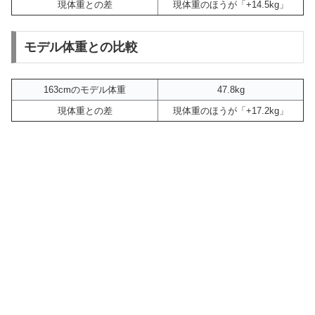
現体重との差
現体重のほうが「+14.5kg」
モデル体重との比較
163cmのモデル体重
47.8kg
現体重との差
現体重のほうが「+17.2kg」