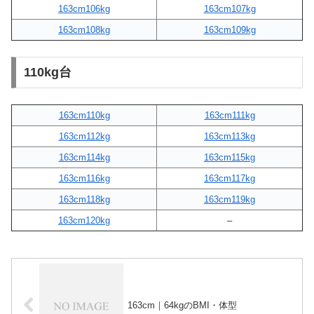
163cm106kg
163cm107kg
163cm108kg
163cm109kg
110kg台
163cm110kg
163cm111kg
163cm112kg
163cm113kg
163cm114kg
163cm115kg
163cm116kg
163cm117kg
163cm118kg
163cm119kg
163cm120kg
–
163cm｜64kgのBMI・体型