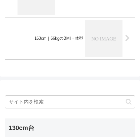
163cm｜66kgのBMI・体型
130cm台