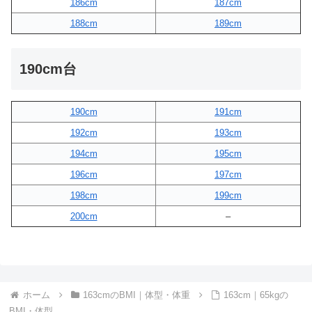
186cm
187cm
188cm
189cm
190cm台
190cm
191cm
192cm
193cm
194cm
195cm
196cm
197cm
198cm
199cm
200cm
–
ホーム
163cmのBMI｜体型・体重
163cm｜65kgの
BMI・体型