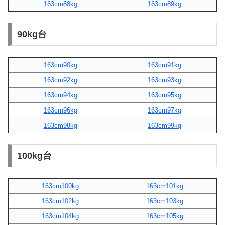
163cm88kg
163cm89kg
90kg台
163cm90kg
163cm91kg
163cm92kg
163cm93kg
163cm94kg
163cm95kg
163cm96kg
163cm97kg
163cm98kg
163cm99kg
100kg台
163cm100kg
163cm101kg
163cm102kg
163cm103kg
163cm104kg
163cm105kg