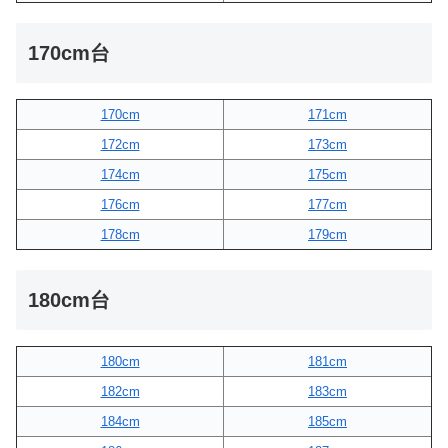
170cm台
170cm
171cm
172cm
173cm
174cm
175cm
176cm
177cm
178cm
179cm
180cm台
180cm
181cm
182cm
183cm
184cm
185cm