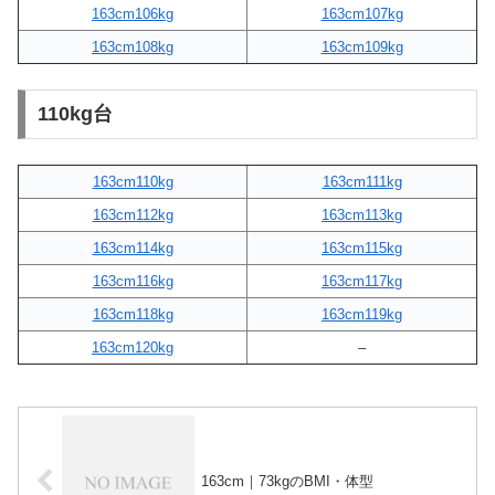
163cm106kg
163cm107kg
163cm108kg
163cm109kg
110kg台
163cm110kg
163cm111kg
163cm112kg
163cm113kg
163cm114kg
163cm115kg
163cm116kg
163cm117kg
163cm118kg
163cm119kg
163cm120kg
–
163cm｜73kgのBMI・体型