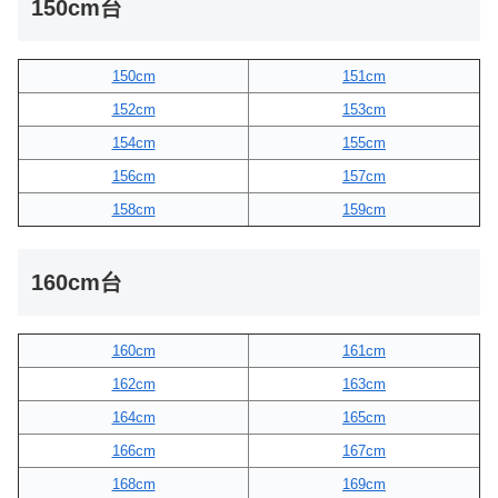
150cm台
150cm
151cm
152cm
153cm
154cm
155cm
156cm
157cm
158cm
159cm
160cm台
160cm
161cm
162cm
163cm
164cm
165cm
166cm
167cm
168cm
169cm