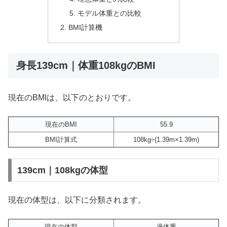
モデル体重との比較
BMI計算機
身長139cm｜体重108kgのBMI
現在のBMIは、以下のとおりです。
現在のBMI
55.9
BMI計算式
108kg÷(1.39m×1.39m)
139cm｜108kgの体型
現在の体型は、以下に分類されます。
現在の体型
過体重