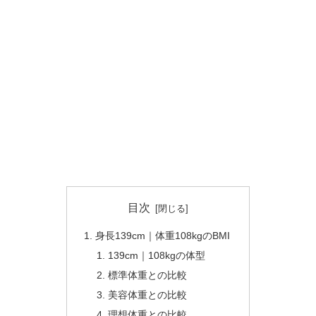
目次
身長139cm｜体重108kgのBMI
139cm｜108kgの体型
標準体重との比較
美容体重との比較
理想体重との比較