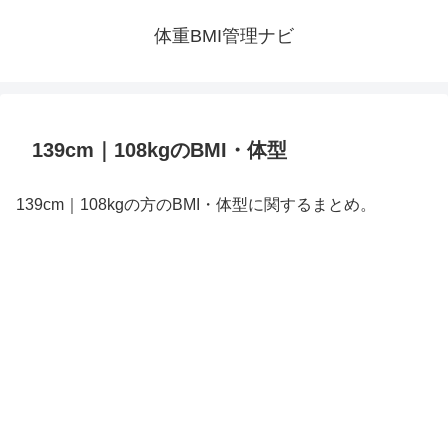
体重BMI管理ナビ
139cm｜108kgのBMI・体型
139cm｜108kgの方のBMI・体型に関するまとめ。