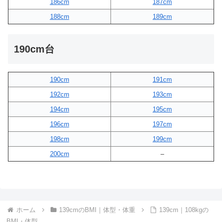
186cm
187cm
188cm
189cm
190cm台
190cm
191cm
192cm
193cm
194cm
195cm
196cm
197cm
198cm
199cm
200cm
–
ホーム
139cmのBMI｜体型・体重
139cm｜108kgの
BMI・体型