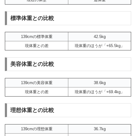
標準体重との比較
139cmの標準体重
42.5kg
現体重との差
現体重のほうが「+65.5kg」
美容体重との比較
139cmの美容体重
38.6kg
現体重との差
現体重のほうが「+69.4kg」
理想体重との比較
139cmの理想体重
36.7kg