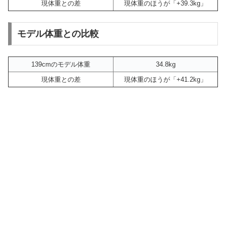
現体重との差
現体重のほうが「+39.3kg」
モデル体重との比較
139cmのモデル体重
34.8kg
現体重との差
現体重のほうが「+41.2kg」