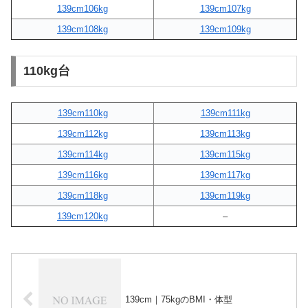
139cm106kg
139cm107kg
139cm108kg
139cm109kg
110kg台
139cm110kg
139cm111kg
139cm112kg
139cm113kg
139cm114kg
139cm115kg
139cm116kg
139cm117kg
139cm118kg
139cm119kg
139cm120kg
–
139cm｜75kgのBMI・体型