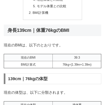
モデル体重との比較
BMI計算機
身長139cm｜体重76kgのBMI
現在のBMIは、以下のとおりです。
現在のBMI
39.3
BMI計算式
76kg÷(1.39m×1.39m)
139cm｜76kgの体型
現在の体型は、以下に分類されます。
現在の体型
過体重