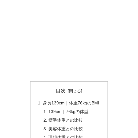
目次
身長139cm｜体重76kgのBMI
139cm｜76kgの体型
標準体重との比較
美容体重との比較
理想体重との比較