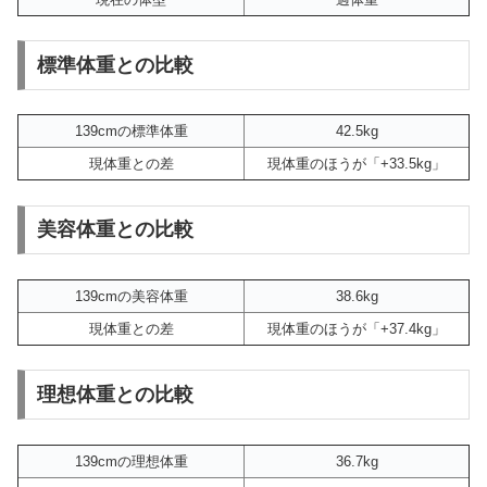
標準体重との比較
139cmの標準体重
42.5kg
現体重との差
現体重のほうが「+33.5kg」
美容体重との比較
139cmの美容体重
38.6kg
現体重との差
現体重のほうが「+37.4kg」
理想体重との比較
139cmの理想体重
36.7kg