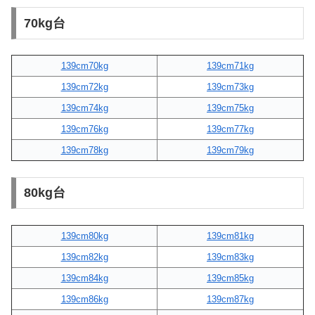
70kg台
139cm70kg
139cm71kg
139cm72kg
139cm73kg
139cm74kg
139cm75kg
139cm76kg
139cm77kg
139cm78kg
139cm79kg
80kg台
139cm80kg
139cm81kg
139cm82kg
139cm83kg
139cm84kg
139cm85kg
139cm86kg
139cm87kg