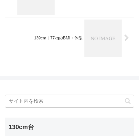
139cm｜77kgのBMI・体型
130cm台