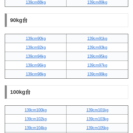
139cm88kg
139cm89kg
90kg台
139cm90kg
139cm91kg
139cm92kg
139cm93kg
139cm94kg
139cm95kg
139cm96kg
139cm97kg
139cm98kg
139cm99kg
100kg台
139cm100kg
139cm101kg
139cm102kg
139cm103kg
139cm104kg
139cm105kg