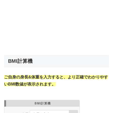
BMI計算機
ご自身の身長&体重を入力すると、より正確でわかりやす
いBMI数値が表示されます。
BMI計算機