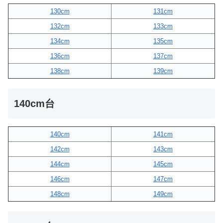
130cm
131cm
132cm
133cm
134cm
135cm
136cm
137cm
138cm
139cm
140cm台
140cm
141cm
142cm
143cm
144cm
145cm
146cm
147cm
148cm
149cm