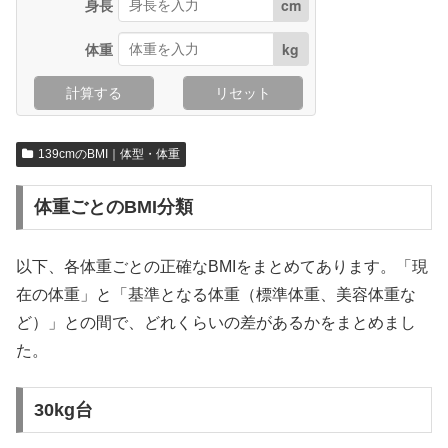
身長
cm
体重
kg
計算する
リセット
139cmのBMI｜体型・体重
体重ごとのBMI分類
以下、各体重ごとの正確なBMIをまとめてあります。「現
在の体重」と「基準となる体重（標準体重、美容体重な
ど）」との間で、どれくらいの差があるかをまとめまし
た。
30kg台