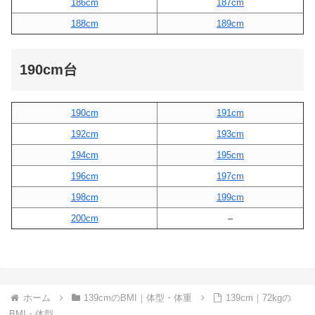
186cm
187cm
188cm
189cm
190cm台
190cm
191cm
192cm
193cm
194cm
195cm
196cm
197cm
198cm
199cm
200cm
–
ホーム
139cmのBMI｜体型・体重
139cm｜72kgの
BMI・体型