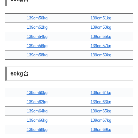
139cm50kg
139cm51kg
139cm52kg
139cm53kg
139cm54kg
139cm55kg
139cm56kg
139cm57kg
139cm58kg
139cm59kg
60kg台
139cm60kg
139cm61kg
139cm62kg
139cm63kg
139cm64kg
139cm65kg
139cm66kg
139cm67kg
139cm68kg
139cm69kg