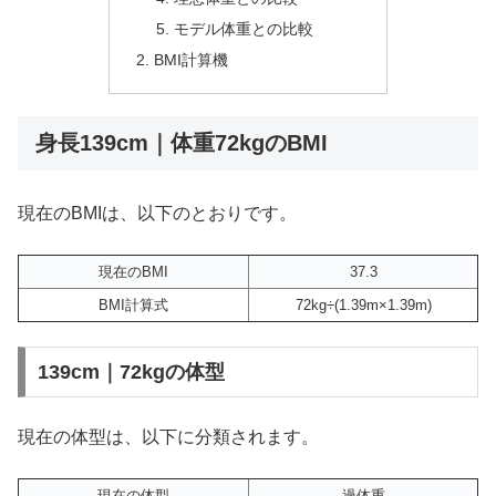
モデル体重との比較
BMI計算機
身長139cm｜体重72kgのBMI
現在のBMIは、以下のとおりです。
現在のBMI
37.3
BMI計算式
72kg÷(1.39m×1.39m)
139cm｜72kgの体型
現在の体型は、以下に分類されます。
現在の体型
過体重