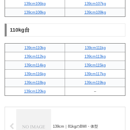
139cm106kg
139cm107kg
139cm108kg
139cm109kg
110kg台
139cm110kg
139cm111kg
139cm112kg
139cm113kg
139cm114kg
139cm115kg
139cm116kg
139cm117kg
139cm118kg
139cm119kg
139cm120kg
–
139cm｜81kgのBMI・体型