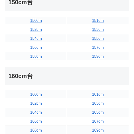
150cm台
150cm
151cm
152cm
153cm
154cm
155cm
156cm
157cm
158cm
159cm
160cm台
160cm
161cm
162cm
163cm
164cm
165cm
166cm
167cm
168cm
169cm