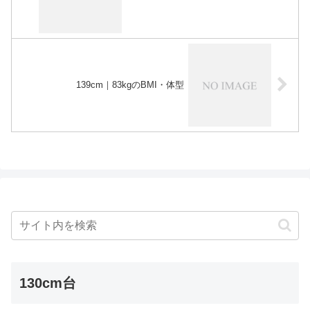
139cm｜83kgのBMI・体型
130cm台