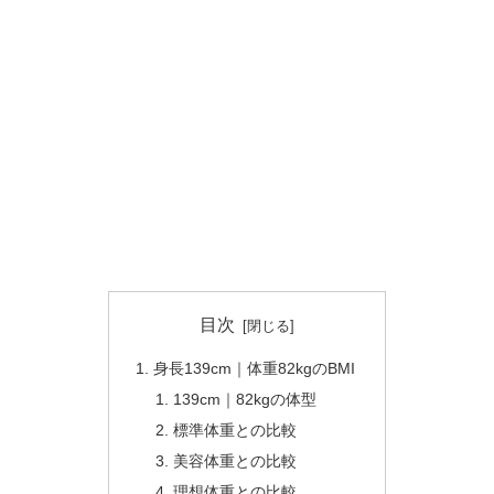
目次
身長139cm｜体重82kgのBMI
139cm｜82kgの体型
標準体重との比較
美容体重との比較
理想体重との比較