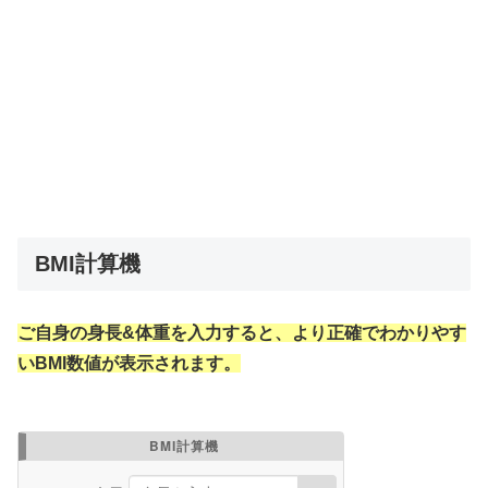
BMI計算機
ご自身の身長&体重を入力すると、より正確でわかりやす
いBMI数値が表示されます。
BMI計算機