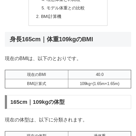
モデル体重との比較
BMI計算機
身長165cm｜体重109kgのBMI
現在のBMIは、以下のとおりです。
現在のBMI
40.0
BMI計算式
109kg÷(1.65m×1.65m)
165cm｜109kgの体型
現在の体型は、以下に分類されます。
現在の体型
過体重