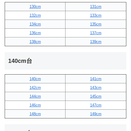
130cm
131cm
132cm
133cm
134cm
135cm
136cm
137cm
138cm
139cm
140cm台
140cm
141cm
142cm
143cm
144cm
145cm
146cm
147cm
148cm
149cm