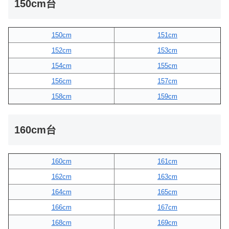
150cm台
150cm
151cm
152cm
153cm
154cm
155cm
156cm
157cm
158cm
159cm
160cm台
160cm
161cm
162cm
163cm
164cm
165cm
166cm
167cm
168cm
169cm