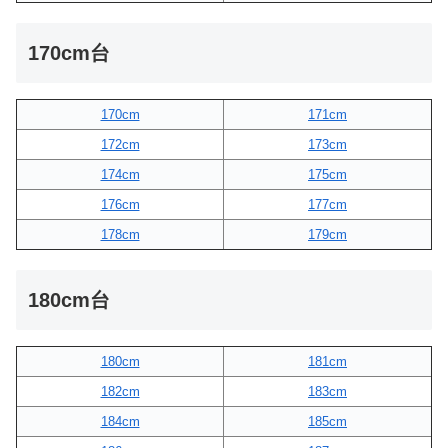
170cm台
170cm
171cm
172cm
173cm
174cm
175cm
176cm
177cm
178cm
179cm
180cm台
180cm
181cm
182cm
183cm
184cm
185cm