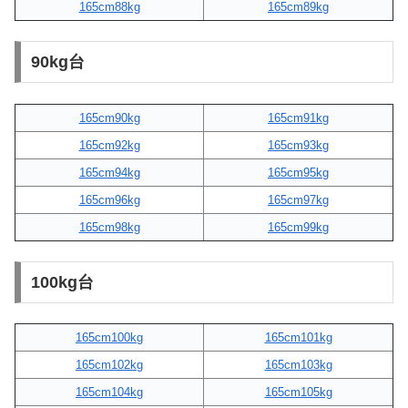
165cm88kg
165cm89kg
90kg台
165cm90kg
165cm91kg
165cm92kg
165cm93kg
165cm94kg
165cm95kg
165cm96kg
165cm97kg
165cm98kg
165cm99kg
100kg台
165cm100kg
165cm101kg
165cm102kg
165cm103kg
165cm104kg
165cm105kg