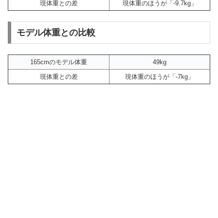
現体重との差
現体重のほうが「-9.7kg」
モデル体重との比較
165cmのモデル体重
49kg
現体重との差
現体重のほうが「-7kg」