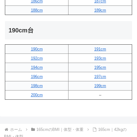
186cm
187cm
188cm
189cm
190cm台
190cm
191cm
192cm
193cm
194cm
195cm
196cm
197cm
198cm
199cm
200cm
–
ホーム
165cmのBMI｜体型・体重
165cm｜42kgの
BMI・体型