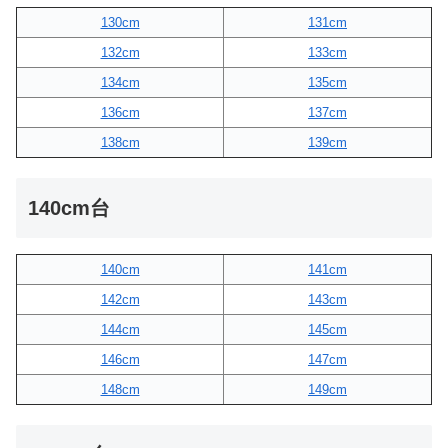
130cm
131cm
132cm
133cm
134cm
135cm
136cm
137cm
138cm
139cm
140cm台
140cm
141cm
142cm
143cm
144cm
145cm
146cm
147cm
148cm
149cm