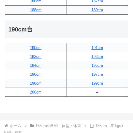
186cm
187cm
188cm
189cm
190cm台
190cm
191cm
192cm
193cm
194cm
195cm
196cm
197cm
198cm
199cm
200cm
–
ホーム
165cmのBMI｜体型・体重
165cm｜61kgの
BMI・体型