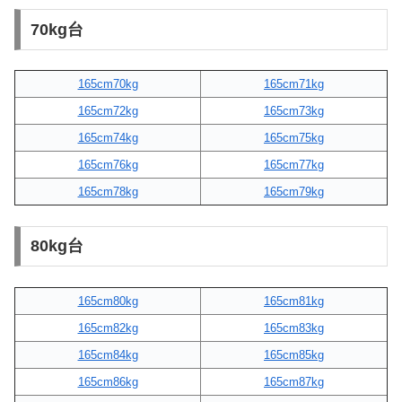
70kg台
165cm70kg
165cm71kg
165cm72kg
165cm73kg
165cm74kg
165cm75kg
165cm76kg
165cm77kg
165cm78kg
165cm79kg
80kg台
165cm80kg
165cm81kg
165cm82kg
165cm83kg
165cm84kg
165cm85kg
165cm86kg
165cm87kg