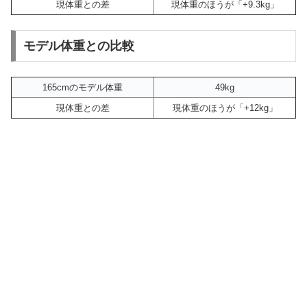
現体重との差
現体重のほうが「+9.3kg」
モデル体重との比較
165cmのモデル体重
49kg
現体重との差
現体重のほうが「+12kg」