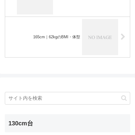
165cm｜62kgのBMI・体型
130cm台