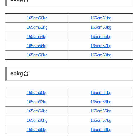
165cm50kg
165cm51kg
165cm52kg
165cm53kg
165cm54kg
165cm55kg
165cm56kg
165cm57kg
165cm58kg
165cm59kg
60kg台
165cm60kg
165cm61kg
165cm62kg
165cm63kg
165cm64kg
165cm65kg
165cm66kg
165cm67kg
165cm68kg
165cm69kg