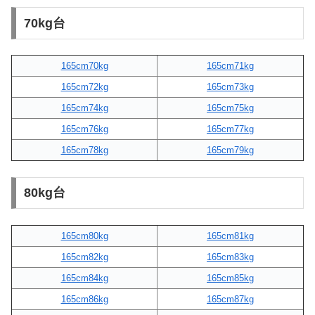
70kg台
165cm70kg
165cm71kg
165cm72kg
165cm73kg
165cm74kg
165cm75kg
165cm76kg
165cm77kg
165cm78kg
165cm79kg
80kg台
165cm80kg
165cm81kg
165cm82kg
165cm83kg
165cm84kg
165cm85kg
165cm86kg
165cm87kg