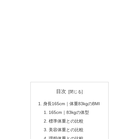
目次
身長165cm｜体重83kgのBMI
165cm｜83kgの体型
標準体重との比較
美容体重との比較
理想体重との比較