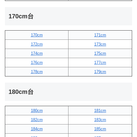
170cm台
170cm
171cm
172cm
173cm
174cm
175cm
176cm
177cm
178cm
179cm
180cm台
180cm
181cm
182cm
183cm
184cm
185cm