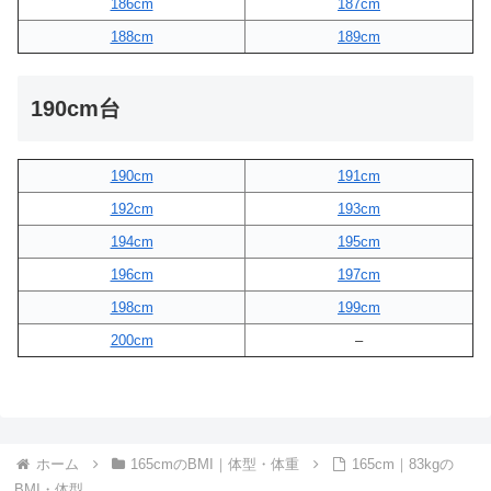
186cm
187cm
188cm
189cm
190cm台
190cm
191cm
192cm
193cm
194cm
195cm
196cm
197cm
198cm
199cm
200cm
–
ホーム
165cmのBMI｜体型・体重
165cm｜83kgの
BMI・体型