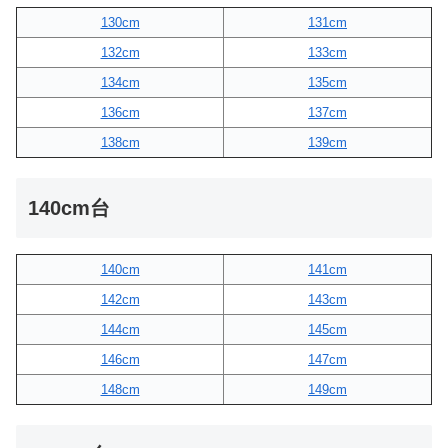
130cm
131cm
132cm
133cm
134cm
135cm
136cm
137cm
138cm
139cm
140cm台
140cm
141cm
142cm
143cm
144cm
145cm
146cm
147cm
148cm
149cm