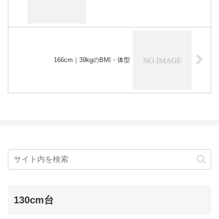
166cm｜39kgのBMI・体型
130cm台