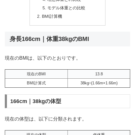
モデル体重との比較
BMI計算機
身長166cm｜体重38kgのBMI
現在のBMIは、以下のとおりです。
現在のBMI
13.8
BMI計算式
38kg÷(1.66m×1.66m)
166cm｜38kgの体型
現在の体型は、以下に分類されます。
現在の体型
低体重