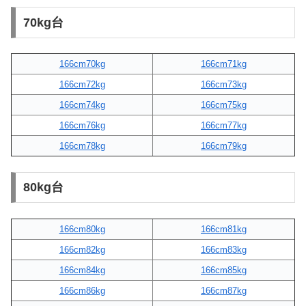
70kg台
166cm70kg
166cm71kg
166cm72kg
166cm73kg
166cm74kg
166cm75kg
166cm76kg
166cm77kg
166cm78kg
166cm79kg
80kg台
166cm80kg
166cm81kg
166cm82kg
166cm83kg
166cm84kg
166cm85kg
166cm86kg
166cm87kg