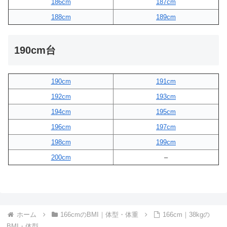
186cm
187cm
188cm
189cm
190cm台
190cm
191cm
192cm
193cm
194cm
195cm
196cm
197cm
198cm
199cm
200cm
–
ホーム
166cmのBMI｜体型・体重
166cm｜38kgの
BMI・体型