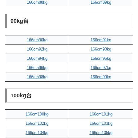
166cm88kg
166cm89kg
90kg台
166cm90kg
166cm91kg
166cm92kg
166cm93kg
166cm94kg
166cm95kg
166cm96kg
166cm97kg
166cm98kg
166cm99kg
100kg台
166cm100kg
166cm101kg
166cm102kg
166cm103kg
166cm104kg
166cm105kg