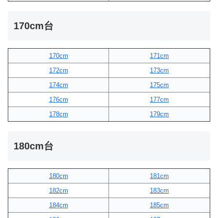
170cm台
170cm
171cm
172cm
173cm
174cm
175cm
176cm
177cm
178cm
179cm
180cm台
180cm
181cm
182cm
183cm
184cm
185cm