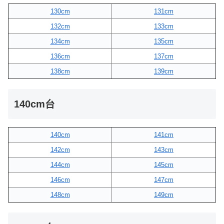
130cm
131cm
132cm
133cm
134cm
135cm
136cm
137cm
138cm
139cm
140cm台
140cm
141cm
142cm
143cm
144cm
145cm
146cm
147cm
148cm
149cm