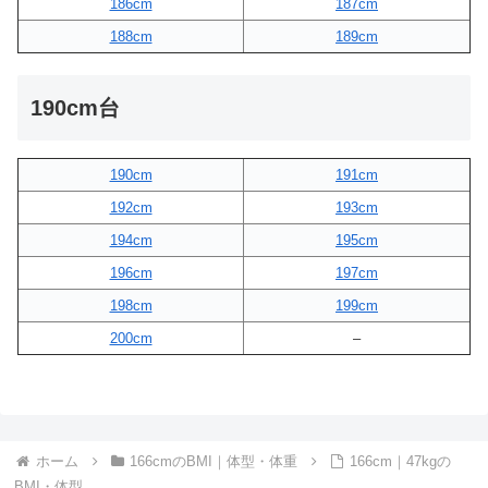
186cm
187cm
188cm
189cm
190cm台
190cm
191cm
192cm
193cm
194cm
195cm
196cm
197cm
198cm
199cm
200cm
–
ホーム
166cmのBMI｜体型・体重
166cm｜47kgの
BMI・体型