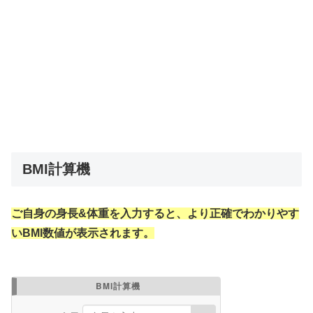
BMI計算機
ご自身の身長&体重を入力すると、より正確でわかりやす
いBMI数値が表示されます。
BMI計算機