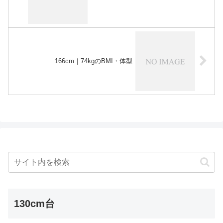
166cm｜74kgのBMI・体型
130cm台