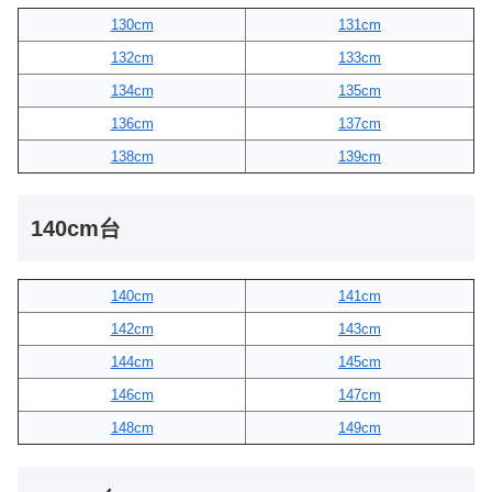
130cm
131cm
132cm
133cm
134cm
135cm
136cm
137cm
138cm
139cm
140cm台
140cm
141cm
142cm
143cm
144cm
145cm
146cm
147cm
148cm
149cm