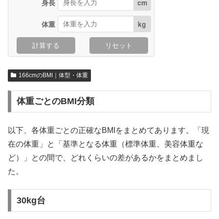
身長
cm
体重
kg
計算する
リセット
166cmのBMI｜体型・体重
体重ごとのBMI分類
以下、各体重ごとの正確なBMIをまとめてあります。「現
在の体重」と「基準となる体重（標準体重、美容体重な
ど）」との間で、どれくらいの差があるかをまとめまし
た。
30kg台