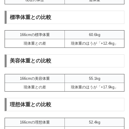
標準体重との比較
166cmの標準体重
60.6kg
現体重との差
現体重のほうが「+12.4kg」
美容体重との比較
166cmの美容体重
55.1kg
現体重との差
現体重のほうが「+17.9kg」
理想体重との比較
166cmの理想体重
52.4kg