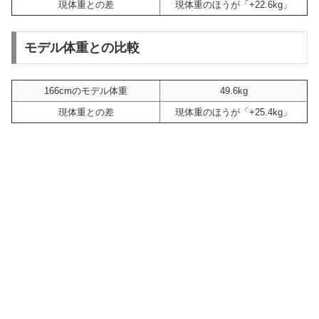
現体重との差
現体重のほうが「+22.6kg」
モデル体重との比較
166cmのモデル体重
49.6kg
現体重との差
現体重のほうが「+25.4kg」