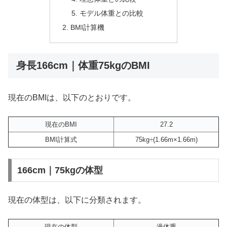
モデル体重との比較
BMI計算機
身長166cm｜体重75kgのBMI
現在のBMIは、以下のとおりです。
現在のBMI
27.2
BMI計算式
75kg÷(1.66m×1.66m)
166cm｜75kgの体型
現在の体型は、以下に分類されます。
現在の体型
過体重