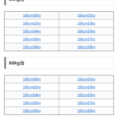
166cm50kg
166cm51kg
166cm52kg
166cm53kg
166cm54kg
166cm55kg
166cm56kg
166cm57kg
166cm58kg
166cm59kg
60kg台
166cm60kg
166cm61kg
166cm62kg
166cm63kg
166cm64kg
166cm65kg
166cm66kg
166cm67kg
166cm68kg
166cm69kg