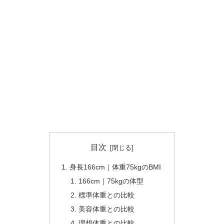
目次
身長166cm｜体重75kgのBMI
166cm｜75kgの体型
標準体重との比較
美容体重との比較
理想体重との比較