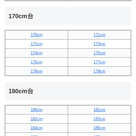
170cm台
170cm
171cm
172cm
173cm
174cm
175cm
176cm
177cm
178cm
179cm
180cm台
180cm
181cm
182cm
183cm
184cm
185cm