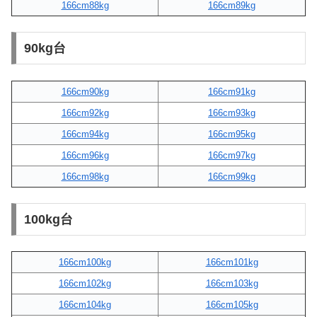
166cm88kg
166cm89kg
90kg台
166cm90kg
166cm91kg
166cm92kg
166cm93kg
166cm94kg
166cm95kg
166cm96kg
166cm97kg
166cm98kg
166cm99kg
100kg台
166cm100kg
166cm101kg
166cm102kg
166cm103kg
166cm104kg
166cm105kg